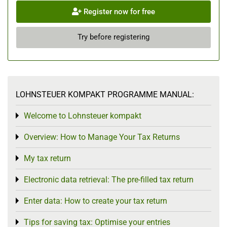
Register now for free
Try before registering
LOHNSTEUER KOMPAKT PROGRAMME MANUAL:
Welcome to Lohnsteuer kompakt
Toggle menu
Overview: How to Manage Your Tax Returns
Toggle menu
My tax return
Toggle menu
Electronic data retrieval: The pre-filled tax return
Toggle menu
Enter data: How to create your tax return
Toggle menu
Tips for saving tax: Optimise your entries
Toggle menu