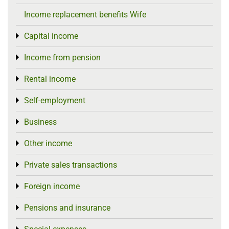
Income replacement benefits Wife
Capital income
Toggle menu
Income from pension
Toggle menu
Rental income
Toggle menu
Self-employment
Toggle menu
Business
Toggle menu
Other income
Toggle menu
Private sales transactions
Toggle menu
Foreign income
Toggle menu
Pensions and insurance
Toggle menu