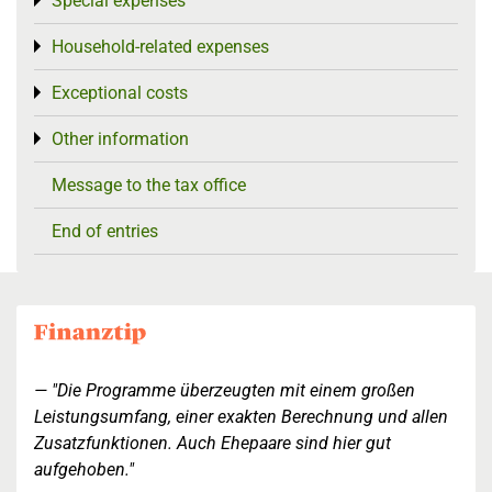
Special expenses
Toggle menu
Household-related expenses
Toggle menu
Exceptional costs
Toggle menu
Other information
Toggle menu
Message to the tax office
End of entries
"Die Programme überzeugten mit einem großen
Leistungsumfang, einer exakten Berechnung und allen
Zusatzfunktionen. Auch Ehepaare sind hier gut
aufgehoben."