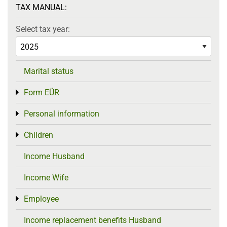
TAX MANUAL:
Select tax year:
Marital status
Form EÜR
Toggle menu
Personal information
Toggle menu
Children
Toggle menu
Income Husband
Income Wife
Employee
Toggle menu
Income replacement benefits Husband