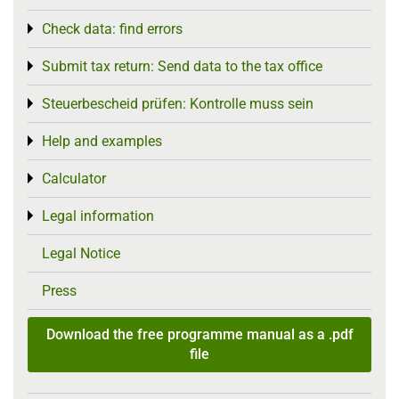
Check data: find errors
Toggle menu
Submit tax return: Send data to the tax office
Toggle menu
Steuerbescheid prüfen: Kontrolle muss sein
Toggle menu
Help and examples
Toggle menu
Calculator
Toggle menu
Legal information
Toggle menu
Legal Notice
Press
Download the free programme manual as a .pdf
file