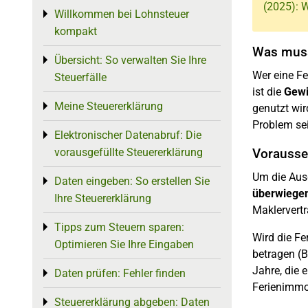
(2025): 
Willkommen bei Lohnsteuer
Toggle menu
kompakt
Was muss
Übersicht: So verwalten Sie Ihre
Toggle menu
Wer eine Fe
Steuerfälle
ist die
Gewi
Meine Steuererklärung
Toggle menu
genutzt wir
Problem sei
Elektronischer Datenabruf: Die
Toggle menu
vorausgefüllte Steuererklärung
Vorausse
Um die Aus
Daten eingeben: So erstellen Sie
Toggle menu
überwiegen
Ihre Steuererklärung
Maklervertr
Tipps zum Steuern sparen:
Toggle menu
Wird die Fe
Optimieren Sie Ihre Eingaben
betragen (B
Jahre, die 
Daten prüfen: Fehler finden
Toggle menu
Ferienimmob
Steuererklärung abgeben: Daten
Toggle menu