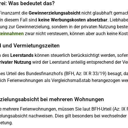
rei: Was bedeutet das?
Finanzamt die
Gewinnerzielungsabsicht
nicht glaubhaft gemach
 In diesem Fall sind
keine Werbungskosten absetzbar
. Liebhabe
ung zur Gewinnerzielung, sondern in der privaten Nutzung beste
teinnahmen
zwar nicht versteuern, können aber auch keine Kost
d und Vermietungszeiten
n des
Leerstands
können steuerlich berücksichtigt werden, sofer
rivater Nutzung
wird der Leerstand anteilig entsprechend der V
ches Urteil des Bundesfinanzhofs (BFH, Az: IX R 33/19) besagt, 
lich Ferienwohnungen als Vergleichsmaßstab herangezogen werde
zielungsabsicht bei mehreren Wohnungen
e mehrere Ferienwohnungen, müssen Sie laut BFH-Urteil (Az: IX 
elungsabsicht nachweisen. Dies gilt besonders bei wechselnder
ietung.