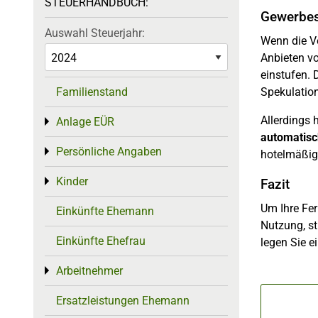
STEUERHANDBUCH:
Gewerbes
Auswahl Steuerjahr:
Wenn die V
Anbieten v
einstufen.
Familienstand
Spekulation
Allerdings 
Anlage EÜR
Toggle menu
automatisc
Persönliche Angaben
Toggle menu
hotelmäßig
Kinder
Toggle menu
Fazit
Um Ihre Fer
Einkünfte Ehemann
Nutzung, s
Einkünfte Ehefrau
legen Sie e
Arbeitnehmer
Toggle menu
Ersatzleistungen Ehemann