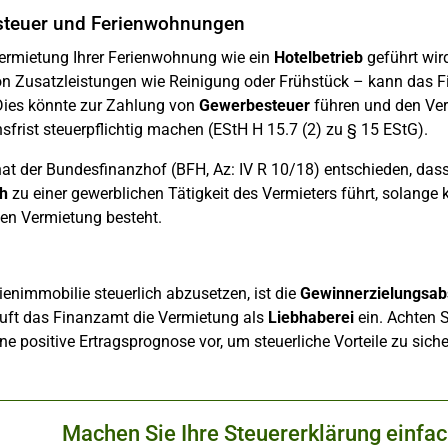
teuer und Ferienwohnungen
ermietung Ihrer Ferienwohnung wie ein
Hotelbetrieb
geführt wir
on Zusatzleistungen wie Reinigung oder Frühstück – kann das F
 Dies könnte zur Zahlung von
Gewerbesteuer
führen und den Ver
sfrist steuerpflichtig machen (EStH H 15.7 (2) zu § 15 EStG).
hat der Bundesfinanzhof (BFH, Az: IV R 10/18) entschieden, das
h
zu einer gewerblichen Tätigkeit des Vermieters führt, solange k
en Vermietung besteht.
ienimmobilie steuerlich abzusetzen, ist die
Gewinnerzielungsab
tuft das Finanzamt die Vermietung als
Liebhaberei
ein. Achten S
ine positive Ertragsprognose vor, um steuerliche Vorteile zu siche
Machen Sie Ihre Steuererklärung einfa