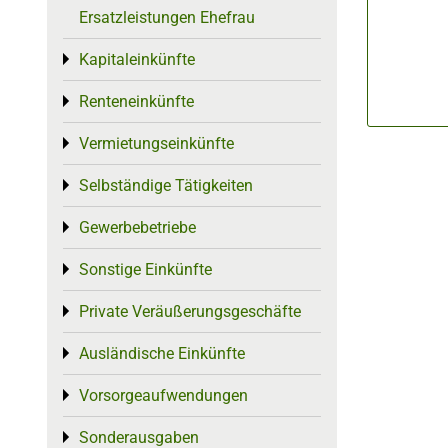
Ersatzleistungen Ehefrau
Kapitaleinkünfte
Toggle menu
Renteneinkünfte
Toggle menu
Vermietungseinkünfte
Toggle menu
Selbständige Tätigkeiten
Toggle menu
Gewerbebetriebe
Toggle menu
Sonstige Einkünfte
Toggle menu
Private Veräußerungsgeschäfte
Toggle menu
Ausländische Einkünfte
Toggle menu
Vorsorgeaufwendungen
Toggle menu
Sonderausgaben
Toggle menu