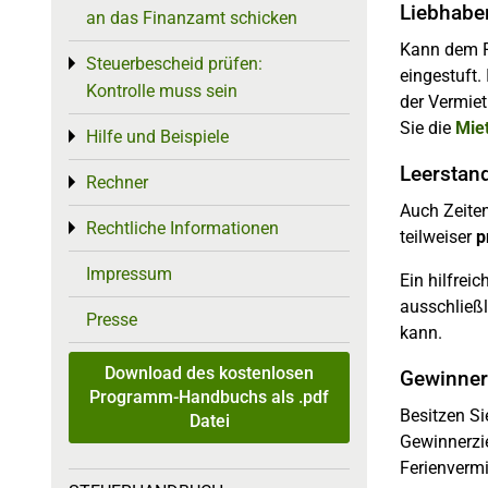
Liebhabe
an das Finanzamt schicken
Kann dem 
Steuerbescheid prüfen:
Toggle menu
eingestuft.
Kontrolle muss sein
der Vermiet
Sie die
Mie
Hilfe und Beispiele
Toggle menu
Leerstan
Rechner
Toggle menu
Auch Zeite
Rechtliche Informationen
Toggle menu
teilweiser
p
Impressum
Ein hilfrei
ausschließ
Presse
kann.
Download des kostenlosen
Gewinner
Programm-Handbuchs als .pdf
Besitzen Si
Datei
Gewinnerzi
Ferienverm