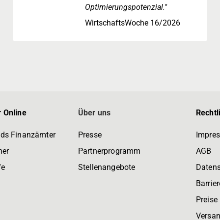
Optimierungspotenzial."
WirtschaftsWoche 16/2026
 Online
Über uns
Rechtl
ds Finanzämter
Presse
Impre
ner
Partnerprogramm
AGB
fe
Stellenangebote
Daten
Barrier
Preise
Versan