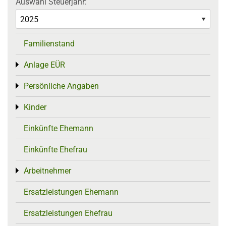
Auswahl Steuerjahr:
Familienstand
Anlage EÜR
Toggle menu
Persönliche Angaben
Toggle menu
Kinder
Toggle menu
Einkünfte Ehemann
Einkünfte Ehefrau
Arbeitnehmer
Toggle menu
Ersatzleistungen Ehemann
Ersatzleistungen Ehefrau