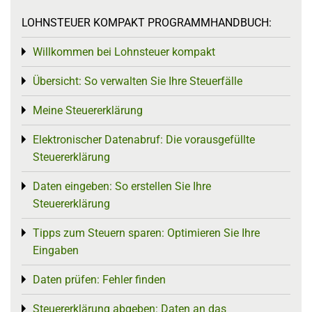
LOHNSTEUER KOMPAKT PROGRAMMHANDBUCH:
Willkommen bei Lohnsteuer kompakt
Toggle menu
Übersicht: So verwalten Sie Ihre Steuerfälle
Toggle menu
Meine Steuererklärung
Toggle menu
Elektronischer Datenabruf: Die vorausgefüllte
Toggle menu
Steuererklärung
Daten eingeben: So erstellen Sie Ihre
Toggle menu
Steuererklärung
Tipps zum Steuern sparen: Optimieren Sie Ihre
Toggle menu
Eingaben
Daten prüfen: Fehler finden
Toggle menu
Steuererklärung abgeben: Daten an das
Toggle menu