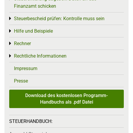
Finanzamt schicken
Steuerbescheid prüfen: Kontrolle muss sein
Toggle menu
Hilfe und Beispiele
Toggle menu
Rechner
Toggle menu
Rechtliche Informationen
Toggle menu
Impressum
Presse
Download des kostenlosen Programm-
Handbuchs als .pdf Datei
STEUERHANDBUCH: