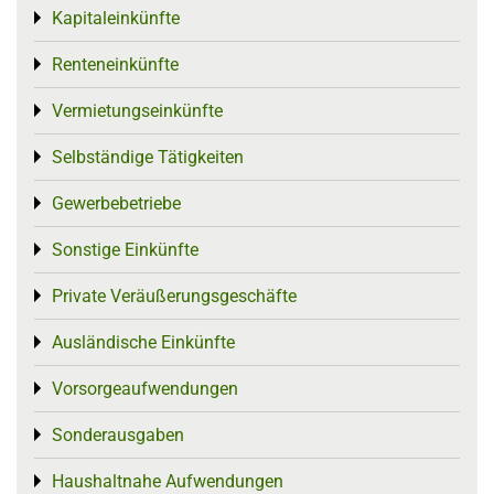
Kapitaleinkünfte
Toggle menu
Renteneinkünfte
Toggle menu
Vermietungseinkünfte
Toggle menu
Selbständige Tätigkeiten
Toggle menu
Gewerbebetriebe
Toggle menu
Sonstige Einkünfte
Toggle menu
Private Veräußerungsgeschäfte
Toggle menu
Ausländische Einkünfte
Toggle menu
Vorsorgeaufwendungen
Toggle menu
Sonderausgaben
Toggle menu
Haushaltnahe Aufwendungen
Toggle menu