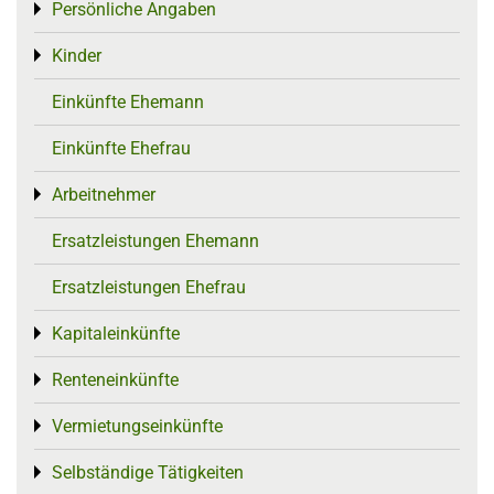
Persönliche Angaben
Toggle menu
Kinder
Toggle menu
Einkünfte Ehemann
Einkünfte Ehefrau
Arbeitnehmer
Toggle menu
Ersatzleistungen Ehemann
Ersatzleistungen Ehefrau
Kapitaleinkünfte
Toggle menu
Renteneinkünfte
Toggle menu
Vermietungseinkünfte
Toggle menu
Selbständige Tätigkeiten
Toggle menu