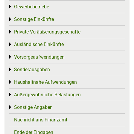
Gewerbebetriebe
Toggle menu
Sonstige Einkünfte
Toggle menu
Private Veräußerungsgeschäfte
Toggle menu
Ausländische Einkünfte
Toggle menu
Vorsorgeaufwendungen
Toggle menu
Sonderausgaben
Toggle menu
Haushaltnahe Aufwendungen
Toggle menu
Außergewöhnliche Belastungen
Toggle menu
Sonstige Angaben
Toggle menu
Nachricht ans Finanzamt
Ende der Eingaben