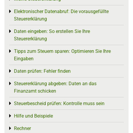
Elektronischer Datenabruf: Die vorausgefüllte
Toggle menu
Steuererklärung
Daten eingeben: So erstellen Sie Ihre
Toggle menu
Steuererklärung
Tipps zum Steuern sparen: Optimieren Sie Ihre
Toggle menu
Eingaben
Daten prüfen: Fehler finden
Toggle menu
Steuererklärung abgeben: Daten an das
Toggle menu
Finanzamt schicken
Steuerbescheid prüfen: Kontrolle muss sein
Toggle menu
Hilfe und Beispiele
Toggle menu
Rechner
Toggle menu