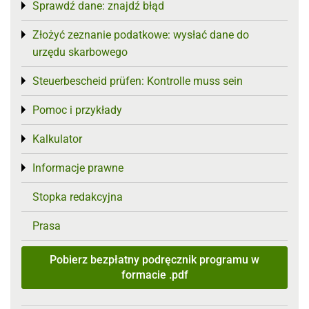
Sprawdź dane: znajdź błąd
Toggle menu
Złożyć zeznanie podatkowe: wysłać dane do
Toggle menu
urzędu skarbowego
Steuerbescheid prüfen: Kontrolle muss sein
Toggle menu
Pomoc i przykłady
Toggle menu
Kalkulator
Toggle menu
Informacje prawne
Toggle menu
Stopka redakcyjna
Prasa
Pobierz bezpłatny podręcznik programu w
formacie .pdf