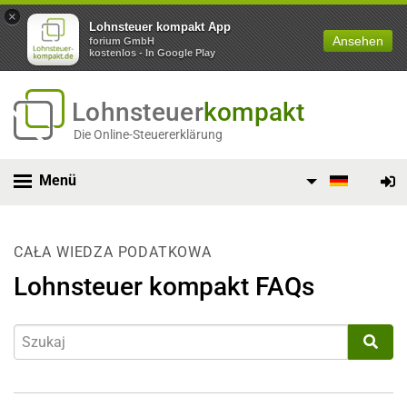
×
Lohnsteuer kompakt App
Ansehen
forium GmbH
kostenlos - In Google Play
Lohnsteuer
kompakt
Die Online-Steuererklärung
Menü
CAŁA WIEDZA PODATKOWA
Lohnsteuer kompakt FAQs