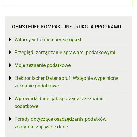
LOHNSTEUER KOMPAKT INSTRUKCJA PROGRAMU:
Witamy w Lohnsteuer kompakt
Toggle menu
Przegląd: zarządzanie sprawami podatkowymi
Toggle menu
Moje zeznanie podatkowe
Toggle menu
Elektronischer Datenabruf: Wstępnie wypełnione
Toggle menu
zeznanie podatkowe
Wprowadź dane: jak sporządzić zeznanie
Toggle menu
podatkowe
Porady dotyczące oszczędzania podatków:
Toggle menu
zoptymalizuj swoje dane