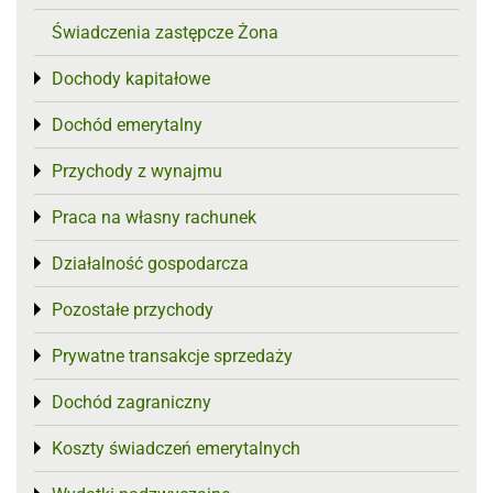
Świadczenia zastępcze Żona
Dochody kapitałowe
Toggle menu
Dochód emerytalny
Toggle menu
Przychody z wynajmu
Toggle menu
Praca na własny rachunek
Toggle menu
Działalność gospodarcza
Toggle menu
Pozostałe przychody
Toggle menu
Prywatne transakcje sprzedaży
Toggle menu
Dochód zagraniczny
Toggle menu
Koszty świadczeń emerytalnych
Toggle menu