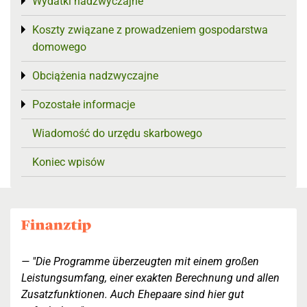
Wydatki nadzwyczajne
Toggle menu
Koszty związane z prowadzeniem gospodarstwa
Toggle menu
domowego
Obciążenia nadzwyczajne
Toggle menu
Pozostałe informacje
Toggle menu
Wiadomość do urzędu skarbowego
Koniec wpisów
"Die Programme überzeugten mit einem großen
Leistungsumfang, einer exakten Berechnung und allen
Zusatzfunktionen. Auch Ehepaare sind hier gut