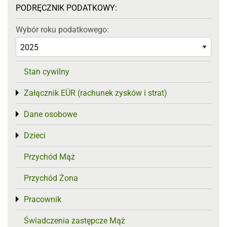
PODRĘCZNIK PODATKOWY:
Wybór roku podatkowego:
Stan cywilny
Załącznik EÜR (rachunek zysków i strat)
Toggle menu
Dane osobowe
Toggle menu
Dzieci
Toggle menu
Przychód Mąż
Przychód Żona
Pracownik
Toggle menu
Świadczenia zastępcze Mąż