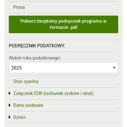
Prasa
Pobierz bezpłatny podręcznik programu w
formacie .pdf
PODRĘCZNIK PODATKOWY:
Wybór roku podatkowego:
Stan cywilny
Załącznik EÜR (rachunek zysków i strat)
Toggle menu
Dane osobowe
Toggle menu
Dzieci
Toggle menu