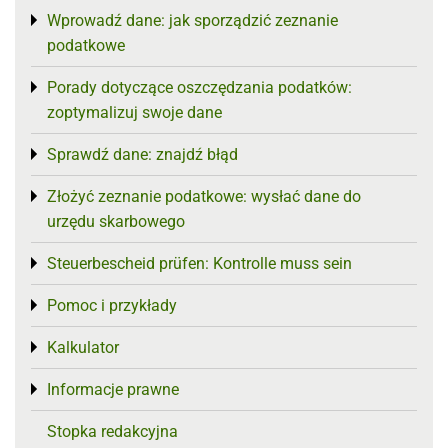
Wprowadź dane: jak sporządzić zeznanie
Toggle menu
podatkowe
Porady dotyczące oszczędzania podatków:
Toggle menu
zoptymalizuj swoje dane
Sprawdź dane: znajdź błąd
Toggle menu
Złożyć zeznanie podatkowe: wysłać dane do
Toggle menu
urzędu skarbowego
Steuerbescheid prüfen: Kontrolle muss sein
Toggle menu
Pomoc i przykłady
Toggle menu
Kalkulator
Toggle menu
Informacje prawne
Toggle menu
Stopka redakcyjna