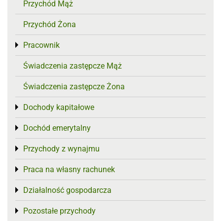
Przychód Mąż
Przychód Żona
Pracownik
Toggle menu
Świadczenia zastępcze Mąż
Świadczenia zastępcze Żona
Dochody kapitałowe
Toggle menu
Dochód emerytalny
Toggle menu
Przychody z wynajmu
Toggle menu
Praca na własny rachunek
Toggle menu
Działalność gospodarcza
Toggle menu
Pozostałe przychody
Toggle menu