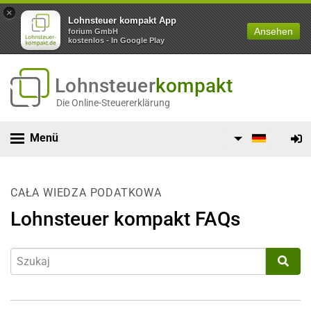
×
Lohnsteuer kompakt App
Ansehen
forium GmbH
kostenlos - In Google Play
Lohnsteuer
kompakt
Die Online-Steuererklärung
Menü
CAŁA WIEDZA PODATKOWA
Lohnsteuer kompakt FAQs