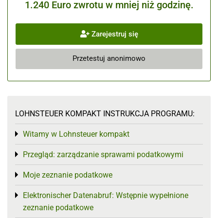
1.240 Euro zwrotu w mniej niż godzinę.
Zarejestruj się
Przetestuj anonimowo
LOHNSTEUER KOMPAKT INSTRUKCJA PROGRAMU:
Witamy w Lohnsteuer kompakt
Toggle menu
Przegląd: zarządzanie sprawami podatkowymi
Toggle menu
Moje zeznanie podatkowe
Toggle menu
Elektronischer Datenabruf: Wstępnie wypełnione
Toggle menu
zeznanie podatkowe