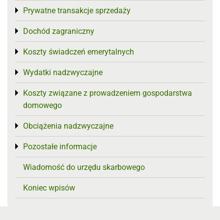
Prywatne transakcje sprzedaży
Toggle menu
Dochód zagraniczny
Toggle menu
Koszty świadczeń emerytalnych
Toggle menu
Wydatki nadzwyczajne
Toggle menu
Koszty związane z prowadzeniem gospodarstwa
Toggle menu
domowego
Obciążenia nadzwyczajne
Toggle menu
Pozostałe informacje
Toggle menu
Wiadomość do urzędu skarbowego
Koniec wpisów