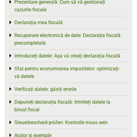
Prezentare generală: Cum să vă gestionați
Toggle menu
cazurile fiscale
Declarația mea fiscală
Toggle menu
Recuperare electronică de date: Declarația fiscală
Toggle menu
precompletată
Introduceți datele: Așa vă creați declarația fiscală
Toggle menu
Sfat pentru economisirea impozitelor: optimizați-
Toggle menu
vă datele
Verificați datele: găsiți erorile
Toggle menu
Depuneți declarația fiscală: trimiteți datele la
Toggle menu
biroul fiscal
Steuerbescheid prüfen: Kontrolle muss sein
Toggle menu
Ajutor și exemple
Toggle menu