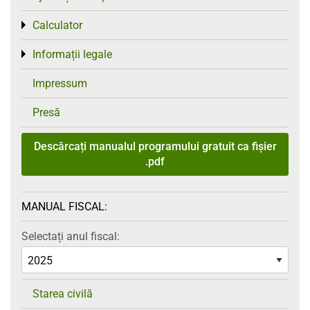
Calculator
Toggle menu
Informații legale
Toggle menu
Impressum
Presă
Descărcați manualul programului gratuit ca fișier
.pdf
MANUAL FISCAL:
Selectați anul fiscal:
Starea civilă