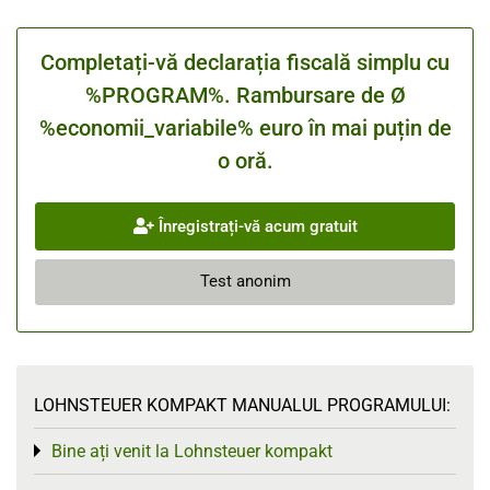
Completați-vă declarația fiscală simplu cu
%PROGRAM%. Rambursare de Ø
%economii_variabile% euro în mai puțin de
o oră.
Înregistrați-vă acum gratuit
Test anonim
LOHNSTEUER KOMPAKT MANUALUL PROGRAMULUI:
Bine ați venit la Lohnsteuer kompakt
Toggle menu