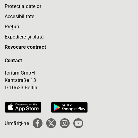
Protecția datelor
Accesibilitate
Prețuri
Expediere și plată
Revocare contract
Contact
forium GmbH
Kantstraße 13
D-10623 Berlin
Urmăriți-ne
Facebook
X
Instagram
YouTube