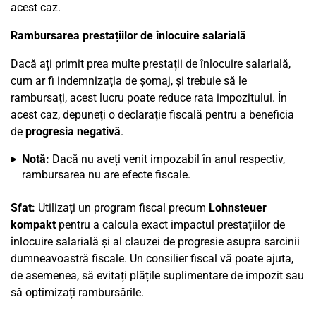
acest caz.
Rambursarea prestațiilor de înlocuire salarială
Dacă ați primit prea multe prestații de înlocuire salarială,
cum ar fi indemnizația de șomaj, și trebuie să le
rambursați, acest lucru poate reduce rata impozitului. În
acest caz, depuneți o declarație fiscală pentru a beneficia
de
progresia negativă
.
Notă:
Dacă nu aveți venit impozabil în anul respectiv,
rambursarea nu are efecte fiscale.
Sfat:
Utilizați un program fiscal precum
Lohnsteuer
kompakt
pentru a calcula exact impactul prestațiilor de
înlocuire salarială și al clauzei de progresie asupra sarcinii
dumneavoastră fiscale. Un consilier fiscal vă poate ajuta,
de asemenea, să evitați plățile suplimentare de impozit sau
să optimizați rambursările.