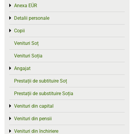
Anexa EÜR
Toggle menu
Detalii personale
Toggle menu
Copii
Toggle menu
Venituri Soț
Venituri Soția
Angajat
Toggle menu
Prestații de subtituire Soț
Prestații de substituire Soția
Venituri din capital
Toggle menu
Venituri din pensii
Toggle menu
Venituri din închiriere
Toggle menu