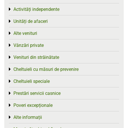
Activități independente
Toggle menu
Unități de afaceri
Toggle menu
Alte venituri
Toggle menu
Vânzări private
Toggle menu
Venituri din străinătate
Toggle menu
Cheltuieli cu măsuri de prevenire
Toggle menu
Cheltuieli speciale
Toggle menu
Prestări servicii casnice
Toggle menu
Poveri excepționale
Toggle menu
Alte informații
Toggle menu