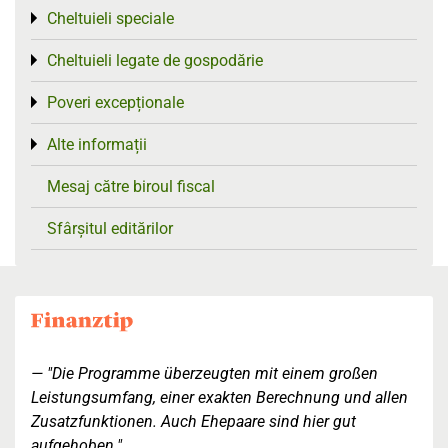
Cheltuieli speciale
Toggle menu
Cheltuieli legate de gospodărie
Toggle menu
Poveri excepționale
Toggle menu
Alte informații
Toggle menu
Mesaj către biroul fiscal
Sfârșitul editărilor
"Die Programme überzeugten mit einem großen
Leistungsumfang, einer exakten Berechnung und allen
Zusatzfunktionen. Auch Ehepaare sind hier gut
aufgehoben."