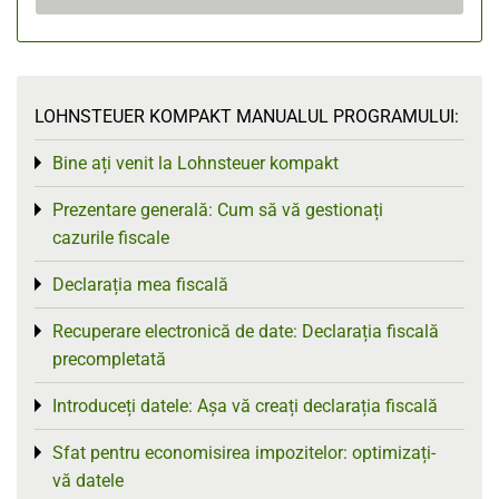
LOHNSTEUER KOMPAKT MANUALUL PROGRAMULUI:
Bine ați venit la Lohnsteuer kompakt
Toggle menu
Prezentare generală: Cum să vă gestionați
Toggle menu
cazurile fiscale
Declarația mea fiscală
Toggle menu
Recuperare electronică de date: Declarația fiscală
Toggle menu
precompletată
Introduceți datele: Așa vă creați declarația fiscală
Toggle menu
Sfat pentru economisirea impozitelor: optimizați-
Toggle menu
vă datele