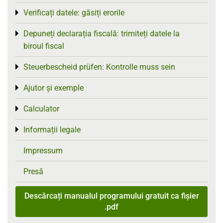
Verificați datele: găsiți erorile
Toggle menu
Depuneți declarația fiscală: trimiteți datele la
Toggle menu
biroul fiscal
Steuerbescheid prüfen: Kontrolle muss sein
Toggle menu
Ajutor și exemple
Toggle menu
Calculator
Toggle menu
Informații legale
Toggle menu
Impressum
Presă
Descărcați manualul programului gratuit ca fișier
.pdf