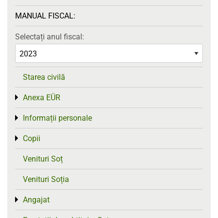
MANUAL FISCAL:
Selectați anul fiscal:
Starea civilă
Anexa EÜR
Toggle menu
Informații personale
Toggle menu
Copii
Toggle menu
Venituri Soț
Venituri Soția
Angajat
Toggle menu