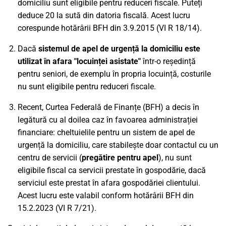
domiciliu sunt eligibile pentru reduceri fiscale. Puteți
deduce 20 la sută din datoria fiscală. Acest lucru
corespunde hotărârii BFH din 3.9.2015 (VI R 18/14).
Dacă
sistemul de apel de urgență la domiciliu este
utilizat în afara "locuinței asistate"
într-o reședință
pentru seniori, de exemplu în propria locuință, costurile
nu sunt eligibile pentru reduceri fiscale.
Recent, Curtea Federală de Finanțe (BFH) a decis în
legătură cu al doilea caz în favoarea administrației
financiare: cheltuielile pentru un sistem de apel de
urgență la domiciliu, care stabilește doar contactul cu un
centru de servicii (
pregătire pentru apel
), nu sunt
eligibile fiscal ca servicii prestate în gospodărie, dacă
serviciul este prestat în afara gospodăriei clientului.
Acest lucru este valabil conform hotărârii BFH din
15.2.2023 (VI R 7/21).