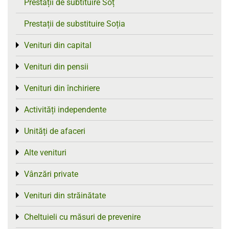
Prestații de subtituire Soț
Prestații de substituire Soția
Venituri din capital
Toggle menu
Venituri din pensii
Toggle menu
Venituri din închiriere
Toggle menu
Activități independente
Toggle menu
Unități de afaceri
Toggle menu
Alte venituri
Toggle menu
Vânzări private
Toggle menu
Venituri din străinătate
Toggle menu
Cheltuieli cu măsuri de prevenire
Toggle menu