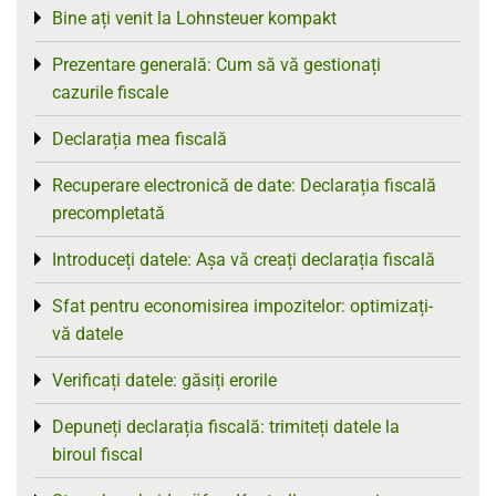
Bine ați venit la Lohnsteuer kompakt
Toggle menu
Prezentare generală: Cum să vă gestionați
Toggle menu
cazurile fiscale
Declarația mea fiscală
Toggle menu
Recuperare electronică de date: Declarația fiscală
Toggle menu
precompletată
Introduceți datele: Așa vă creați declarația fiscală
Toggle menu
Sfat pentru economisirea impozitelor: optimizați-
Toggle menu
vă datele
Verificați datele: găsiți erorile
Toggle menu
Depuneți declarația fiscală: trimiteți datele la
Toggle menu
biroul fiscal