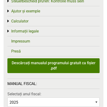
Steuerbescheid prüfen: Kontrolle muss sein
Toggle menu
Ajutor și exemple
Toggle menu
Calculator
Toggle menu
Informații legale
Toggle menu
Impressum
Presă
Descărcați manualul programului gratuit ca fișier
.pdf
MANUAL FISCAL:
Selectați anul fiscal: