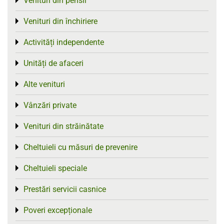
Venituri din pensii
Toggle menu
Venituri din închiriere
Toggle menu
Activități independente
Toggle menu
Unități de afaceri
Toggle menu
Alte venituri
Toggle menu
Vânzări private
Toggle menu
Venituri din străinătate
Toggle menu
Cheltuieli cu măsuri de prevenire
Toggle menu
Cheltuieli speciale
Toggle menu
Prestări servicii casnice
Toggle menu
Poveri excepționale
Toggle menu