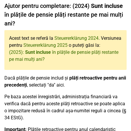
Ajutor pentru completare: (2024)
Sunt incluse
în plățile de pensie plăți restante pe mai mulți
ani?
Acest text se referă la
Steuererklärung 2024
. Versiunea
pentru
Steuererklärung 2025
o puteți găsi la:
(2025):
Sunt incluse
în plățile de pensie plăți restante
pe mai mulți ani?
Dacă plățile de pensie includ și
plăți retroactive pentru anii
precedenți
, selectați "da" aici.
Pe baza acestei înregistrări, administrația financiară va
verifica dacă pentru aceste plăți retroactive se poate aplica
o impozitare redusă în cadrul așa-numitei reguli a cincea (§
34 EStG).
Important:
Plățile retroactive pentru anul calendaristic