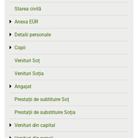
Starea civilă
Anexa EÜR
Toggle menu
Detalii personale
Toggle menu
Copii
Toggle menu
Venituri Soț
Venituri Soția
Angajat
Toggle menu
Prestații de subtituire Soț
Prestații de substituire Soția
Venituri din capital
Toggle menu