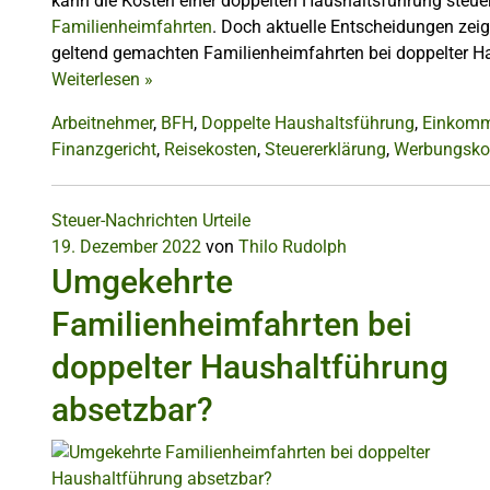
kann die Kosten einer doppelten Haushaltsführung steuer
Familienheimfahrten
. Doch aktuelle Entscheidungen zei
geltend gemachten Familienheimfahrten bei doppelter Ha
Weiterlesen
»
Arbeitnehmer
,
BFH
,
Doppelte Haushaltsführung
,
Einkomm
Finanzgericht
,
Reisekosten
,
Steuererklärung
,
Werbungsko
Steuer-Nachrichten
Urteile
19. Dezember 2022
von
Thilo Rudolph
Umgekehrte
Familienheimfahrten bei
doppelter Haushaltführung
absetzbar?