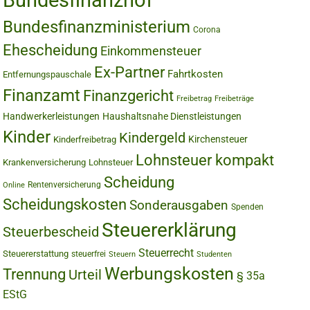
Bundesfinanzhof
Bundesfinanzministerium
Corona
Ehescheidung
Einkommensteuer
Ex-Partner
Fahrtkosten
Entfernungspauschale
Finanzamt
Finanzgericht
Freibetrag
Freibeträge
Handwerkerleistungen
Haushaltsnahe Dienstleistungen
Kinder
Kindergeld
Kirchensteuer
Kinderfreibetrag
Lohnsteuer kompakt
Krankenversicherung
Lohnsteuer
Scheidung
Rentenversicherung
Online
Scheidungskosten
Sonderausgaben
Spenden
Steuererklärung
Steuerbescheid
Steuerrecht
Steuererstattung
steuerfrei
Steuern
Studenten
Werbungskosten
Trennung
Urteil
§ 35a
EStG