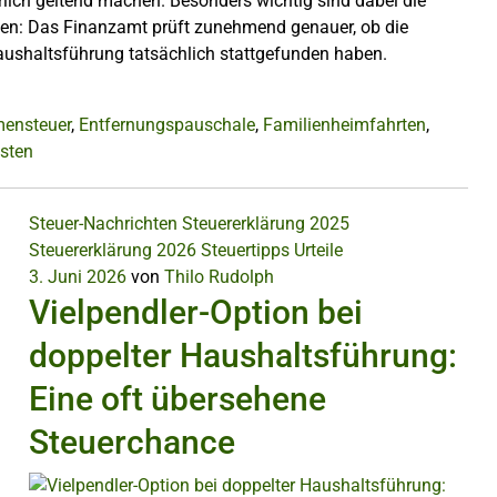
lich geltend machen. Besonders wichtig sind dabei die
gen: Das Finanzamt prüft zunehmend genauer, ob die
ushaltsführung tatsächlich stattgefunden haben.
ensteuer
,
Entfernungspauschale
,
Familienheimfahrten
,
sten
Steuer-Nachrichten
Steuererklärung 2025
Steuererklärung 2026
Steuertipps
Urteile
3. Juni 2026
von
Thilo Rudolph
Vielpendler-Option bei
doppelter Haushaltsführung:
Eine oft übersehene
Steuerchance