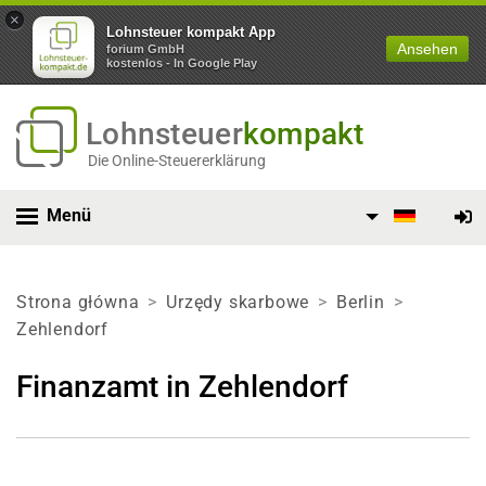
×
Lohnsteuer kompakt App
Ansehen
forium GmbH
kostenlos - In Google Play
Lohnsteuer
kompakt
Die Online-Steuererklärung
Menü
Strona główna
Urzędy skarbowe
Berlin
Zehlendorf
Finanzamt in Zehlendorf