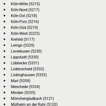
Köln-Mitte (5215)
Köln-Nord (5217)
Köln-Ost (5218)
Köln-Porz (5216)
Köln-Süd (5219)
Köln-West (5223)
Krefeld (5117)
Lemgo (5329)
Leverkusen (5230)
Lippstadt (5330)
Lübbecke (5331)
Lüdenscheid (5332)
Lüdinghausen (5333)
Marl (5359)
Meschede (5334)
Minden (5335)
Mönchengladbach (5121)
Mülheim an der Ruhr (5120)