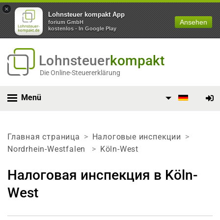
×
Lohnsteuer kompakt App
Ansehen
forium GmbH
kostenlos - In Google Play
Lohnsteuer
kompakt
Die Online-Steuererklärung
Menü
Главная страница
Налоговые инспекции
Nordrhein-Westfalen
Köln-West
Налоговая инспекция в Köln-
West