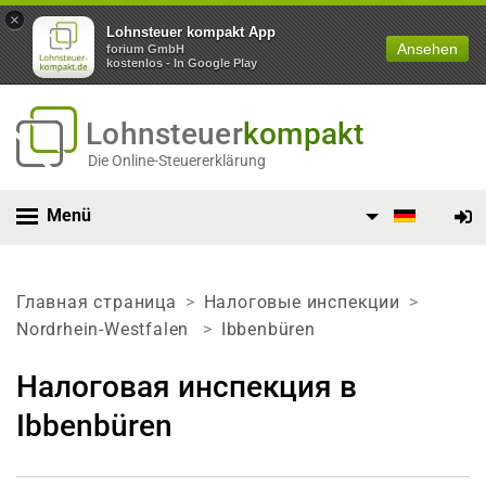
×
Lohnsteuer kompakt App
Ansehen
forium GmbH
kostenlos - In Google Play
Lohnsteuer
kompakt
Die Online-Steuererklärung
Menü
Главная страница
Налоговые инспекции
Nordrhein-Westfalen
Ibbenbüren
Налоговая инспекция в
Ibbenbüren