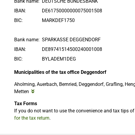
Bank name:
DEUTSCHE BUNDESBANK
IBAN:
DE61750000000075001508
BIC:
MARKDEF1750
Bank name:
SPARKASSE DEGGENDORF
IBAN:
DE89741514500240001008
BIC:
BYLADEM1DEG
Municipalities of the tax office Deggendorf
Aholming, Auerbach, Bernried, Deggendorf, Grafling, Heng
Metten
Tax Forms
If you do not want to use the convenience and tax tips o
for the tax return
.