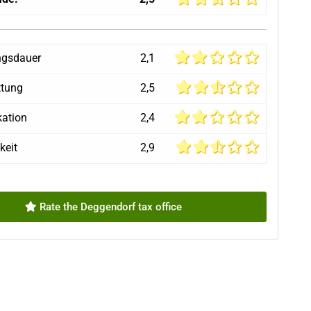
ngsdauer
2,1
ttung
2,5
ation
2,4
keit
2,9
Rate the Deggendorf tax office