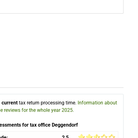
∅
current
tax return processing time.
Information about
he reviews for the whole year 2025.
essments for tax office Deggendorf
ade:
2,5