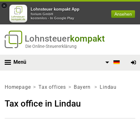
×
Lohnsteuer kompakt App
Ansehen
forium GmbH
kostenlos - In Google Play
Lohnsteuer
kompakt
Die Online-Steuererklärung
Menü
Homepage
Tax offices
Bayern
Lindau
Tax office in Lindau