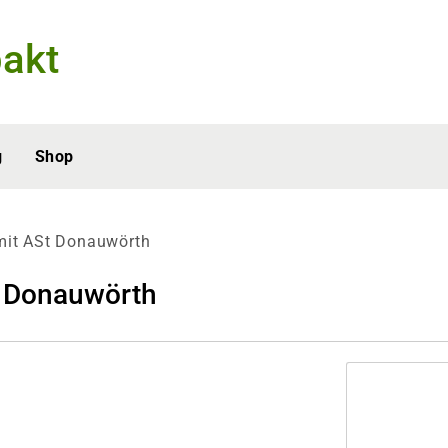
akt
g
Shop
mit ASt Donauwörth
St Donauwörth