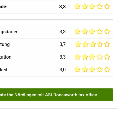
ade:
3,3
ngsdauer
3,3
ttung
3,7
ation
3,3
keit
3,0
ate the Nördlingen mit ASt Donauwörth tax office