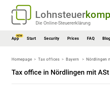
Lohnsteuer
komp
Die Online-Steuererklärung
NEW
App
Start
Security
Prices
FAQ
Blo
Homepage
Tax offices
Bayern
Nördlingen 
Tax office in Nördlingen mit A