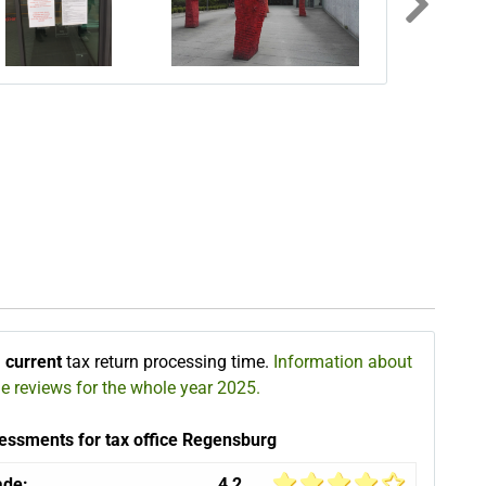
vious image
ne
∅
current
tax return processing time.
Information about
he reviews for the whole year 2025.
essments for tax office Regensburg
ade:
4,2