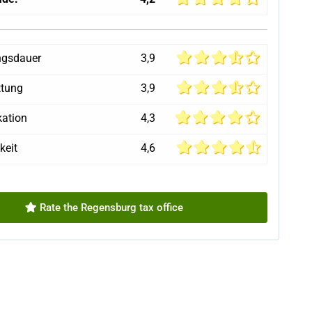
ngsdauer
3,9
ttung
3,9
ation
4,3
keit
4,6
Rate the Regensburg tax office