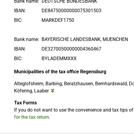
Bank name:
DEUTSCHE BUNDESBANK
IBAN:
DE84750000000075301503
BIC:
MARKDEF1750
Bank name:
BAYERISCHE LANDESBANK, MUENCHEN
IBAN:
DE32700500000004360467
BIC:
BYLADEMMXXX
Municipalities of the tax office Regensburg
Alteglofsheim, Barbing, Beratzhausen, Bernhardswald, D
Köfering, Laaber
Tax Forms
If you do not want to use the convenience and tax tips o
for the tax return
.