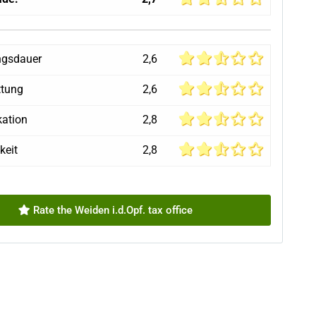
ngsdauer
2,6
ttung
2,6
ation
2,8
keit
2,8
Rate the Weiden i.d.Opf. tax office