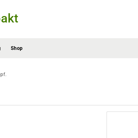
akt
g
Shop
pf.