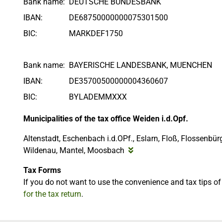
Bank name:
DEUTSCHE BUNDESBANK
IBAN:
DE68750000000075301500
BIC:
MARKDEF1750
Bank name:
BAYERISCHE LANDESBANK, MUENCHEN
IBAN:
DE35700500000004360607
BIC:
BYLADEMMXXX
Municipalities of the tax office Weiden i.d.Opf.
Altenstadt, Eschenbach i.d.OPf., Eslarn, Floß, Flossenbü
Wildenau, Mantel, Moosbach
Tax Forms
If you do not want to use the convenience and tax tips o
for the tax return
.