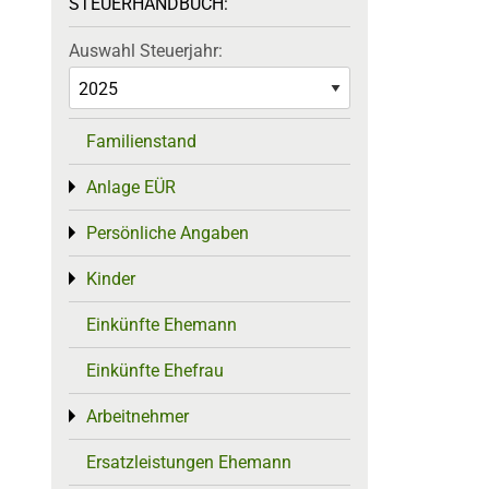
STEUERHANDBUCH:
Auswahl Steuerjahr:
Familienstand
Anlage EÜR
Toggle menu
Persönliche Angaben
Toggle menu
Kinder
Toggle menu
Einkünfte Ehemann
Einkünfte Ehefrau
Arbeitnehmer
Toggle menu
Ersatzleistungen Ehemann