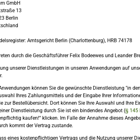
ium GmbH
straße 13
3 Berlin
tschland
elsregister: Amtsgericht Berlin (Charlottenburg), HRB 74178
reten durch die Geschäftsführer Felix Bodeewes und Leander Bre
lung unserer Dienstleistungen in unseren Anwendungen auf unser
r.
 Anwendungen können Sie die gewünschte Dienstleistung "in de
swahl Ihres Zahlungsmittels und der Eingabe Ihrer Informationen
e zur Bestellübersicht. Dort können Sie Ihre Auswahl und Ihre Ei
einer Dienstleistung durch Sie ist ein bindendes Angebot (
§ 145
enpflichtig kaufen!“ klicken. Im Falle der Annahme dieses Angeb
urch kommt der Vertrag zustande.
ss eines kostenpflichtigen Vertrags und die Nutzung unserer D