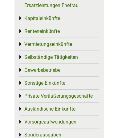
Ersatzleistungen Ehefrau
Kapitaleinkünfte
Toggle menu
Renteneinkünfte
Toggle menu
Vermietungseinkünfte
Toggle menu
Selbständige Tätigkeiten
Toggle menu
Gewerbebetriebe
Toggle menu
Sonstige Einkünfte
Toggle menu
Private Veräußerungsgeschäfte
Toggle menu
Ausländische Einkünfte
Toggle menu
Vorsorgeaufwendungen
Toggle menu
Sonderausgaben
Toggle menu