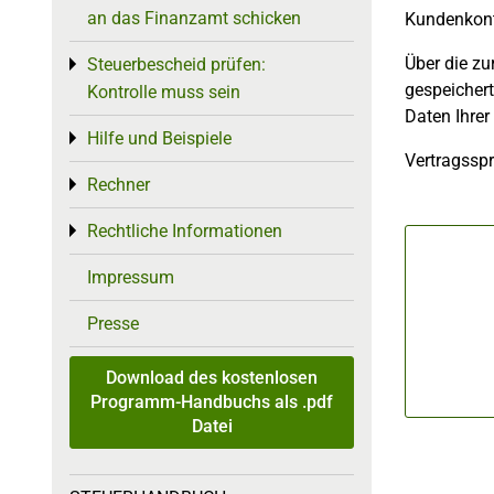
an das Finanzamt schicken
Kundenkonto
Über die zu
Steuerbescheid prüfen:
Toggle menu
gespeichert
Kontrolle muss sein
Daten Ihrer
Hilfe und Beispiele
Toggle menu
Vertragsspr
Rechner
Toggle menu
Rechtliche Informationen
Toggle menu
Impressum
Presse
Download des kostenlosen
Programm-Handbuchs als .pdf
Datei