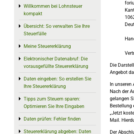
for
Willkommen bei Lohnsteuer
Toggle menu
Kant
kompakt
1062
Deu
Übersicht: So verwalten Sie Ihre
Toggle menu
Steuerfälle
Hand
Meine Steuererklärung
Toggle menu
Vert
Elektronischer Datenabruf: Die
Toggle menu
Die Darstel
vorausgefüllte Steuererklärung
Angebot da
Daten eingeben: So erstellen Sie
Toggle menu
In unseren
Ihre Steuererklärung
Nach der Au
gelangen Si
Tipps zum Steuern sparen:
Toggle menu
Bestellung 
Optimieren Sie Ihre Eingaben
„Jetzt kost
Daten prüfen: Fehler finden
Toggle menu
Mail. Hierd
Steuererklärung abgeben: Daten
Toggle menu
Der Abschlu