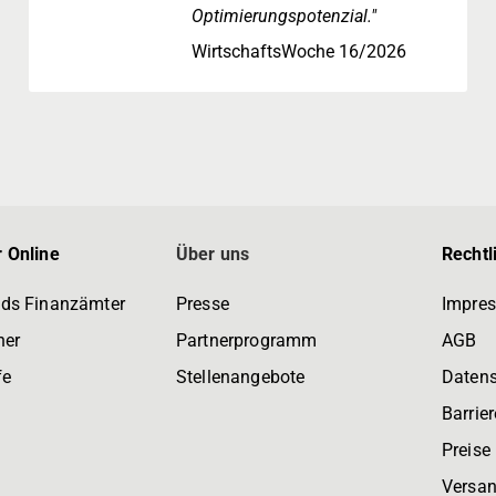
Optimierungspotenzial."
WirtschaftsWoche 16/2026
 Online
Über uns
Rechtl
ds Finanzämter
Presse
Impre
ner
Partnerprogramm
AGB
fe
Stellenangebote
Daten
Barrier
Preise
Versan