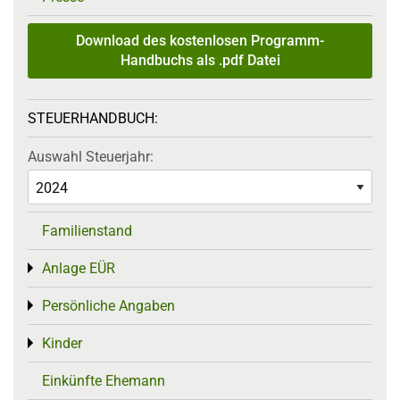
Download des kostenlosen Programm-
Handbuchs als .pdf Datei
STEUERHANDBUCH:
Auswahl Steuerjahr:
Familienstand
Anlage EÜR
Toggle menu
Persönliche Angaben
Toggle menu
Kinder
Toggle menu
Einkünfte Ehemann