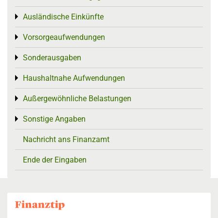
Ausländische Einkünfte
Toggle menu
Vorsorgeaufwendungen
Toggle menu
Sonderausgaben
Toggle menu
Haushaltnahe Aufwendungen
Toggle menu
Außergewöhnliche Belastungen
Toggle menu
Sonstige Angaben
Toggle menu
Nachricht ans Finanzamt
Ende der Eingaben