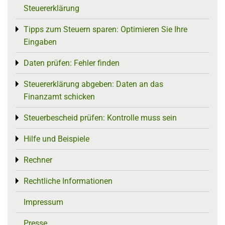
Steuererklärung
Tipps zum Steuern sparen: Optimieren Sie Ihre
Toggle menu
Eingaben
Daten prüfen: Fehler finden
Toggle menu
Steuererklärung abgeben: Daten an das
Toggle menu
Finanzamt schicken
Steuerbescheid prüfen: Kontrolle muss sein
Toggle menu
Hilfe und Beispiele
Toggle menu
Rechner
Toggle menu
Rechtliche Informationen
Toggle menu
Impressum
Presse