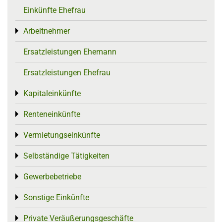
Einkünfte Ehefrau
Arbeitnehmer
Toggle menu
Ersatzleistungen Ehemann
Ersatzleistungen Ehefrau
Kapitaleinkünfte
Toggle menu
Renteneinkünfte
Toggle menu
Vermietungseinkünfte
Toggle menu
Selbständige Tätigkeiten
Toggle menu
Gewerbebetriebe
Toggle menu
Sonstige Einkünfte
Toggle menu
Private Veräußerungsgeschäfte
Toggle menu