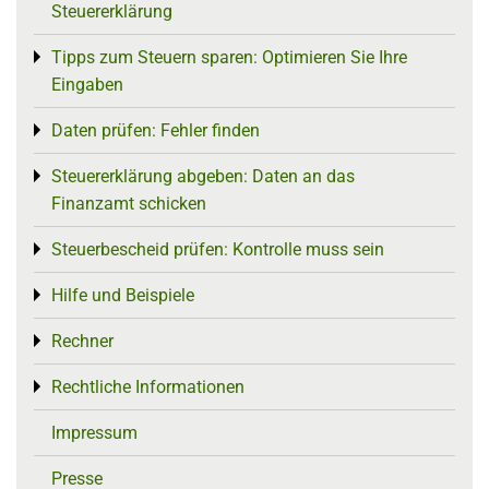
Steuererklärung
Tipps zum Steuern sparen: Optimieren Sie Ihre
Toggle menu
Eingaben
Daten prüfen: Fehler finden
Toggle menu
Steuererklärung abgeben: Daten an das
Toggle menu
Finanzamt schicken
Steuerbescheid prüfen: Kontrolle muss sein
Toggle menu
Hilfe und Beispiele
Toggle menu
Rechner
Toggle menu
Rechtliche Informationen
Toggle menu
Impressum
Presse