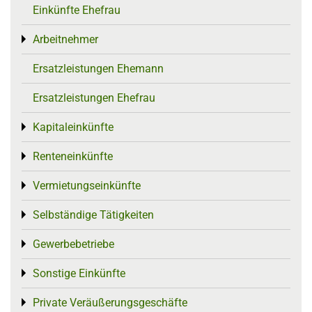
Einkünfte Ehefrau
Arbeitnehmer
Toggle menu
Ersatzleistungen Ehemann
Ersatzleistungen Ehefrau
Kapitaleinkünfte
Toggle menu
Renteneinkünfte
Toggle menu
Vermietungseinkünfte
Toggle menu
Selbständige Tätigkeiten
Toggle menu
Gewerbebetriebe
Toggle menu
Sonstige Einkünfte
Toggle menu
Private Veräußerungsgeschäfte
Toggle menu