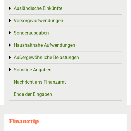
Ausländische Einkünfte
Toggle menu
Vorsorgeaufwendungen
Toggle menu
Sonderausgaben
Toggle menu
Haushaltnahe Aufwendungen
Toggle menu
Außergewöhnliche Belastungen
Toggle menu
Sonstige Angaben
Toggle menu
Nachricht ans Finanzamt
Ende der Eingaben