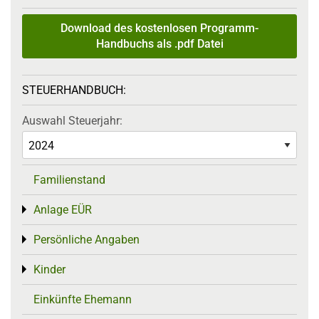
Download des kostenlosen Programm-
Handbuchs als .pdf Datei
STEUERHANDBUCH:
Auswahl Steuerjahr:
Familienstand
Anlage EÜR
Toggle menu
Persönliche Angaben
Toggle menu
Kinder
Toggle menu
Einkünfte Ehemann