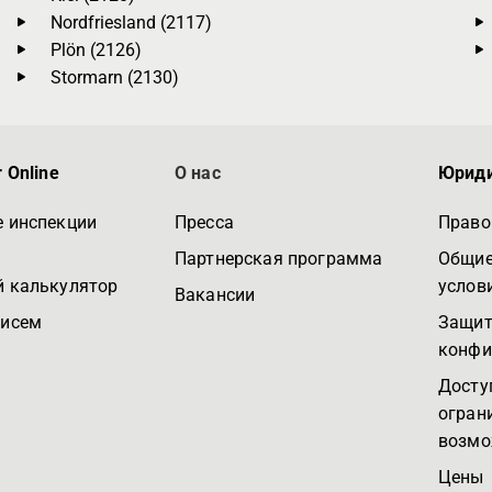
Nordfriesland (2117)
Plön (2126)
Stormarn (2130)
 Online
О нас
Юриди
 инспекции
Пресса
Право
Партнерская программа
Общие
 калькулятор
услов
Вакансии
писем
Защит
конфи
Досту
огран
возмо
Цены