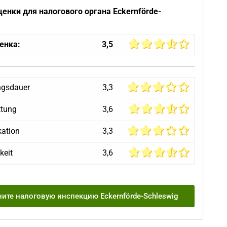
енки для налогового органа Eckernförde-
енка:
3,5
ngsdauer
3,3
ttung
3,6
ation
3,3
keit
3,6
ите налоговую инспекцию Eckernförde-Schleswig