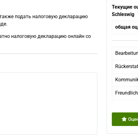
Текущие оц
Schleswig
е также подать налоговую декларацию
де.
общая оц
латно налоговую декларацию онлайн со
Bearbeitu
Rückersta
Kommunik
Freundlich
Оцен