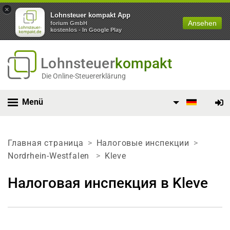
×
Lohnsteuer kompakt App
Ansehen
forium GmbH
kostenlos - In Google Play
Lohnsteuer
kompakt
Die Online-Steuererklärung
Menü
Главная страница
Налоговые инспекции
Nordrhein-Westfalen
Kleve
Налоговая инспекция в Kleve