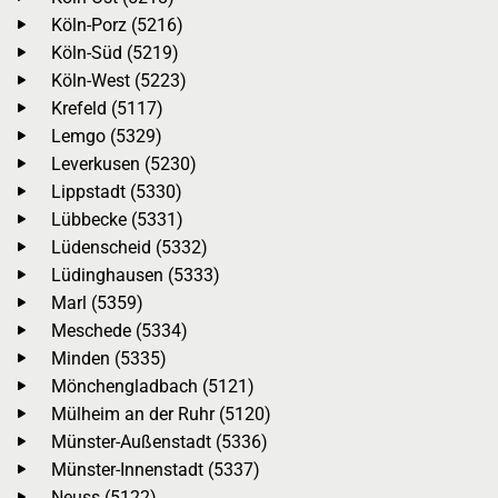
Köln-Porz (5216)
Köln-Süd (5219)
Köln-West (5223)
Krefeld (5117)
Lemgo (5329)
Leverkusen (5230)
Lippstadt (5330)
Lübbecke (5331)
Lüdenscheid (5332)
Lüdinghausen (5333)
Marl (5359)
Meschede (5334)
Minden (5335)
Mönchengladbach (5121)
Mülheim an der Ruhr (5120)
Münster-Außenstadt (5336)
Münster-Innenstadt (5337)
Neuss (5122)