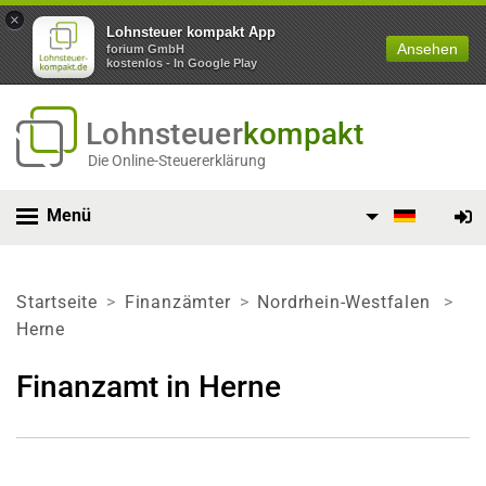
×
Lohnsteuer kompakt App
Ansehen
forium GmbH
kostenlos - In Google Play
Lohnsteuer
kompakt
Die Online-Steuererklärung
Menü
Startseite
Finanzämter
Nordrhein-Westfalen
Herne
Finanzamt in Herne