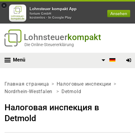
×
Lohnsteuer kompakt App
Ansehen
forium GmbH
kostenlos - In Google Play
Lohnsteuer
kompakt
Die Online-Steuererklärung
Menü
Главная страница
Налоговые инспекции
Nordrhein-Westfalen
Detmold
Налоговая инспекция в
Detmold