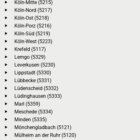
Köln-Mitte (5215)
Köln-Nord (5217)
Köln-Ost (5218)
Köln-Porz (5216)
Köln-Süd (5219)
Köln-West (5223)
Krefeld (5117)
Lemgo (5329)
Leverkusen (5230)
Lippstadt (5330)
Lübbecke (5331)
Lüdenscheid (5332)
Lüdinghausen (5333)
Marl (5359)
Meschede (5334)
Minden (5335)
Mönchengladbach (5121)
Mülheim an der Ruhr (5120)