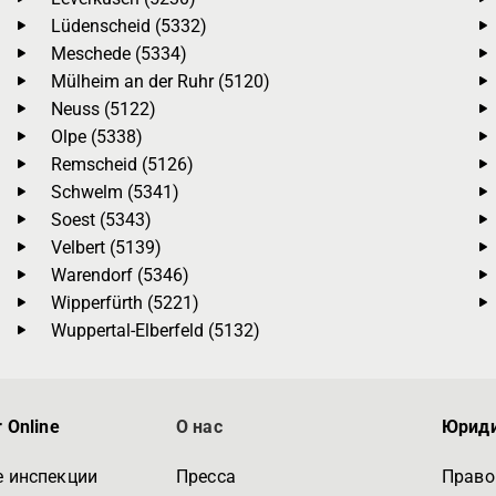
Lüdenscheid (5332)
Meschede (5334)
Mülheim an der Ruhr (5120)
Neuss (5122)
Olpe (5338)
Remscheid (5126)
Schwelm (5341)
Soest (5343)
Velbert (5139)
Warendorf (5346)
Wipperfürth (5221)
Wuppertal-Elberfeld (5132)
 Online
О нас
Юриди
 инспекции
Пресса
Право