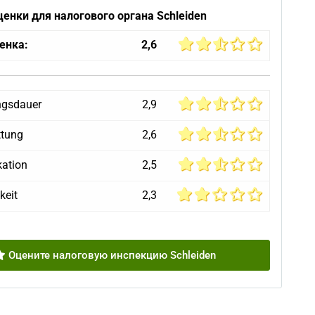
енки для налогового органа Schleiden
енка:
2,6
ngsdauer
2,9
ttung
2,6
ation
2,5
keit
2,3
Оцените налоговую инспекцию Schleiden