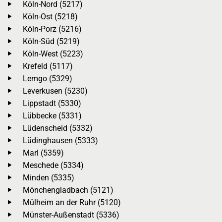
Köln-Nord (5217)
Köln-Ost (5218)
Köln-Porz (5216)
Köln-Süd (5219)
Köln-West (5223)
Krefeld (5117)
Lemgo (5329)
Leverkusen (5230)
Lippstadt (5330)
Lübbecke (5331)
Lüdenscheid (5332)
Lüdinghausen (5333)
Marl (5359)
Meschede (5334)
Minden (5335)
Mönchengladbach (5121)
Mülheim an der Ruhr (5120)
Münster-Außenstadt (5336)