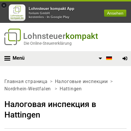
×
Lohnsteuer kompakt App
Ansehen
forium GmbH
kostenlos - In Google Play
Lohnsteuer
kompakt
Die Online-Steuererklärung
Menü
Главная страница
Налоговые инспекции
Nordrhein-Westfalen
Hattingen
Налоговая инспекция в
Hattingen