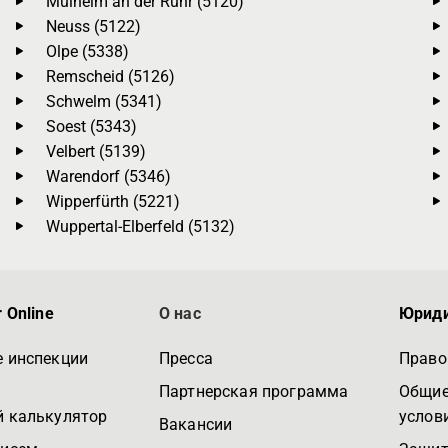
Mülheim an der Ruhr (5120)
Neuss (5122)
Olpe (5338)
Remscheid (5126)
Schwelm (5341)
Soest (5343)
Velbert (5139)
Warendorf (5346)
Wipperfürth (5221)
Wuppertal-Elberfeld (5132)
 Online
О нас
Юриди
 инспекции
Пресса
Право
Партнерская программа
Общие
 калькулятор
услов
Вакансии