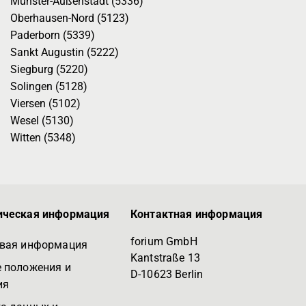
Münster-Außenstadt (5336)
Oberhausen-Nord (5123)
Paderborn (5339)
Sankt Augustin (5222)
Siegburg (5220)
Solingen (5128)
Viersen (5102)
Wesel (5130)
Witten (5348)
ческая информация
Контактная информация
forium GmbH
вая информация
Kantstraße 13
 положения и
D-10623 Berlin
ия