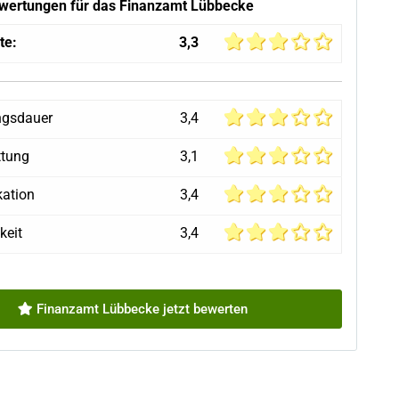
ewertungen für das Finanzamt Lübbecke
te:
3,3
ngsdauer
3,4
ttung
3,1
ation
3,4
keit
3,4
Finanzamt Lübbecke jetzt bewerten