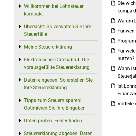
Die wich
Willkommen bei Lohnsteuer
Toggle menu
kompakt
kompakt
Warum L
Übersicht: So verwalten Sie Ihre
Toggle menu
Für wen 
Steuerfälle
Program
Meine Steuererklärung
Toggle menu
Für welc
nutzen?
Elektronischer Datenabruf: Die
Toggle menu
vorausgefüllte Steuererklärung
Wann is
Steuerja
Daten eingeben: So erstellen Sie
Toggle menu
Ist Lohn
Ihre Steuererklärung
Finanza
Tipps zum Steuern sparen:
Toggle menu
Vorteile
Optimieren Sie Ihre Eingaben
Daten prüfen: Fehler finden
Toggle menu
Steuererklärung abgeben: Daten
Toggle menu