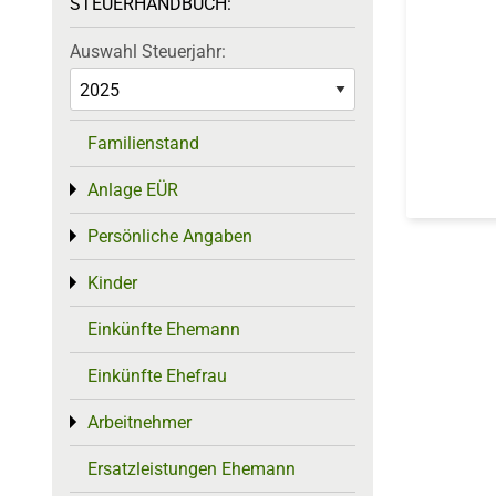
STEUERHANDBUCH:
Auswahl Steuerjahr:
Familienstand
Anlage EÜR
Toggle menu
Persönliche Angaben
Toggle menu
Kinder
Toggle menu
Einkünfte Ehemann
Einkünfte Ehefrau
Arbeitnehmer
Toggle menu
Ersatzleistungen Ehemann