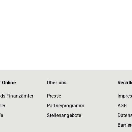
 Online
Über uns
Rechtl
ds Finanzämter
Presse
Impre
ner
Partnerprogramm
AGB
fe
Stellenangebote
Daten
Barrier