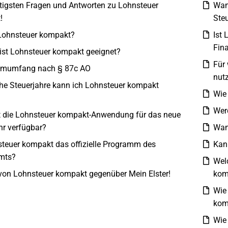
tigsten Fragen und Antworten zu Lohnsteuer
Wan
!
Steu
ohnsteuer kompakt?
Ist
Fin
ist Lohnsteuer kompakt geeignet?
Für
mumfang nach § 87c AO
nut
he Steuerjahre kann ich Lohnsteuer kompakt
Wie
Wer
t die Lohnsteuer kompakt-Anwendung für das neue
hr verfügbar?
Wan
steuer kompakt das offizielle Programm des
Kann
mts?
Wel
 von Lohnsteuer kompakt gegenüber Mein Elster!
kom
Wie
kom
Wie 