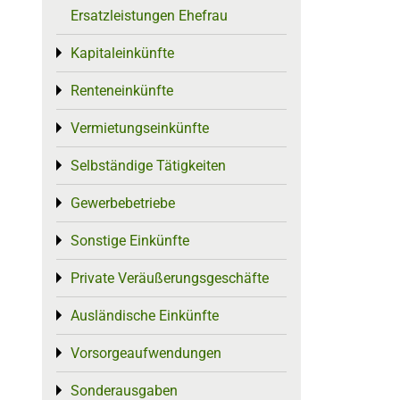
Ersatzleistungen Ehefrau
Kapitaleinkünfte
Toggle menu
Renteneinkünfte
Toggle menu
Vermietungseinkünfte
Toggle menu
Selbständige Tätigkeiten
Toggle menu
Gewerbebetriebe
Toggle menu
Sonstige Einkünfte
Toggle menu
Private Veräußerungsgeschäfte
Toggle menu
Ausländische Einkünfte
Toggle menu
Vorsorgeaufwendungen
Toggle menu
Sonderausgaben
Toggle menu