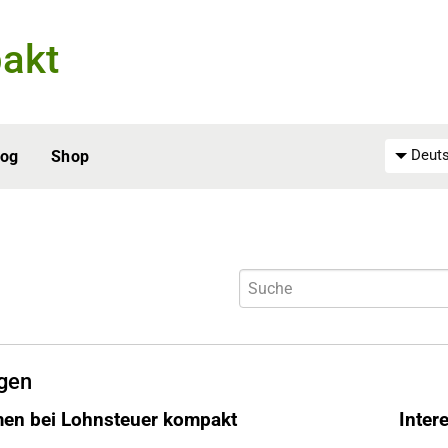
akt
Deuts
log
Shop
gen
en bei Lohnsteuer kompakt
Inter