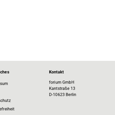
iches
Kontakt
forium GmbH
ssum
Kantstraße 13
D-10623 Berlin
schutz
efreiheit