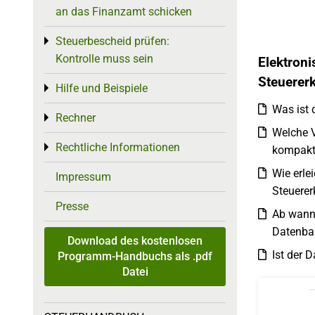
an das Finanzamt schicken
Steuerbescheid prüfen:
Toggle menu
Kontrolle muss sein
Elektroni
Steuerer
Hilfe und Beispiele
Toggle menu
Was ist 
Rechner
Toggle menu
Welche V
Rechtliche Informationen
Toggle menu
kompak
Wie erle
Impressum
Steuerer
Presse
Ab wann 
Datenba
Download des kostenlosen
Ist der 
Programm-Handbuchs als .pdf
Datei