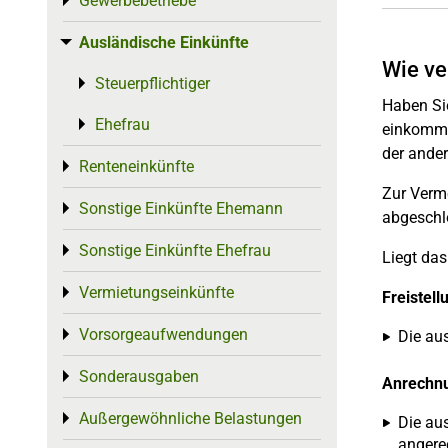
Gewerbebetriebe
Toggle menu
Ausländische Einkünfte
Toggle menu
Wie ve
Steuerpflichtiger
Toggle menu
Haben Sie
Ehefrau
Toggle menu
einkommen
der ander
Renteneinkünfte
Toggle menu
Zur Verm
Sonstige Einkünfte Ehemann
Toggle menu
abgeschl
Sonstige Einkünfte Ehefrau
Toggle menu
Liegt da
Vermietungseinkünfte
Toggle menu
Freistel
Vorsorgeaufwendungen
Toggle menu
Die au
Sonderausgaben
Toggle menu
Anrechn
Außergewöhnliche Belastungen
Toggle menu
Die au
angere