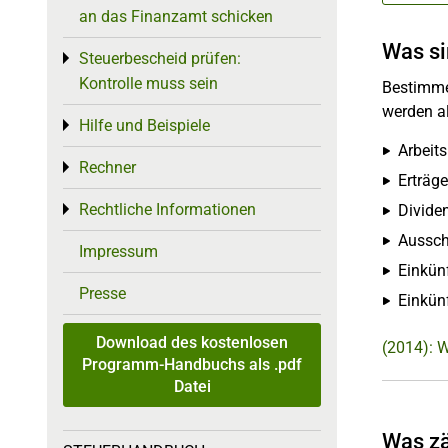
an das Finanzamt schicken
Was si
Steuerbescheid prüfen:
Toggle menu
Kontrolle muss sein
Bestimme
werden a
Hilfe und Beispiele
Toggle menu
Arbeits
Rechner
Toggle menu
Erträg
Rechtliche Informationen
Divide
Toggle menu
Aussch
Impressum
Einkünf
Presse
Einkün
Download des kostenlosen
(2014): W
Programm-Handbuchs als .pdf
Datei
Was zä