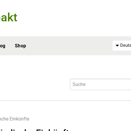
akt
Deuts
log
Shop
sche Einkünfte