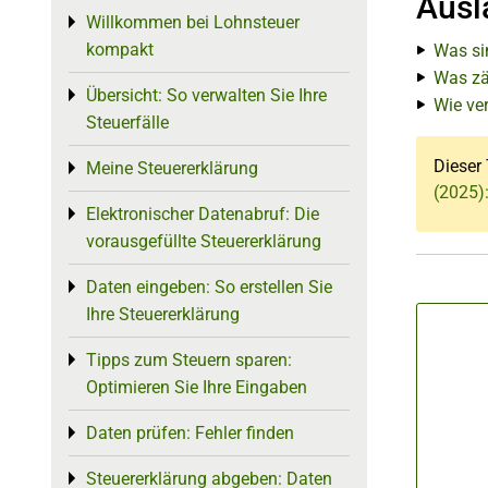
Ausl
Willkommen bei Lohnsteuer
Toggle menu
kompakt
Was si
Was zä
Übersicht: So verwalten Sie Ihre
Toggle menu
Wie ve
Steuerfälle
Dieser 
Meine Steuererklärung
Toggle menu
(2025)
Elektronischer Datenabruf: Die
Toggle menu
vorausgefüllte Steuererklärung
Daten eingeben: So erstellen Sie
Toggle menu
Ihre Steuererklärung
Tipps zum Steuern sparen:
Toggle menu
Optimieren Sie Ihre Eingaben
Daten prüfen: Fehler finden
Toggle menu
Steuererklärung abgeben: Daten
Toggle menu