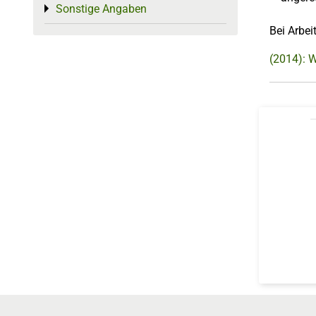
Sonstige Angaben
Toggle menu
Bei Arbei
(2014): W