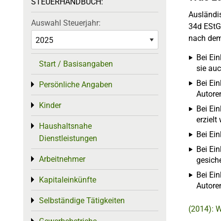
STEUERHANDBUCH:
Ausländi
Auswahl Steuerjahr:
34d EStG
nach dem
Bei Ei
Start / Basisangaben
sie au
Bei Ein
Persönliche Angaben
Toggle menu
Autore
Kinder
Toggle menu
Bei Ei
erzielt
Haushaltsnahe
Toggle menu
Bei Ei
Dienstleistungen
Bei Ei
Arbeitnehmer
Toggle menu
gesiche
Bei Ei
Kapitaleinkünfte
Toggle menu
Autore
Selbständige Tätigkeiten
Toggle menu
(2014): 