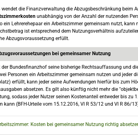
5 wendet die Finanzverwaltung die Abzugsbeschränkung beim Ar
itszimmerkosten
unabhängig von der Anzahl der nutzenden Pe
 ein Lehrerehepaar ein Arbeitszimmer gemeinsam nutzt, kann ni
chstbetrag ist entsprechend dem Nutzungsverhältnis aufzuteilen.
he Abzugsvoraussetzung erfüllt.
bzugsvoraussetzungen bei gemeinsamer Nutzung
 der Bundesfinanzhof seine bisherige Rechtsauffassung und die
ei Personen ein Arbeitszimmer gemeinsam nutzen und jeder di
platz) erfüllt, kann jeder seine Aufwendungen hierfür bis zum 
sausgaben absetzen. Es gilt also künftig nicht mehr die "objek
tung, sodass jeder Nutzer seinen Kostenanteil entweder bis zu 1
n kann (BFH-Urteile vom 15.12.2016, VI R 53/12 und VI R 86/13
Arbeitszimmer: Kosten bei gemeinsamer Nutzung richtig absetze