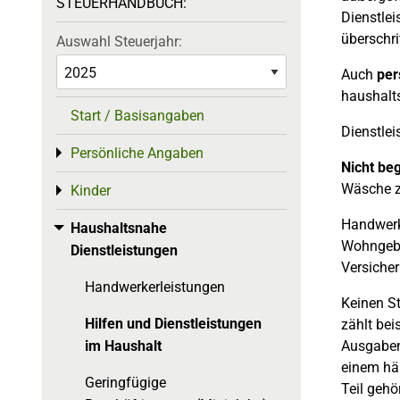
STEUERHANDBUCH:
Dienstlei
überschrit
Auswahl Steuerjahr:
Auch
per
haushalts
Start / Basisangaben
Dienstlei
Persönliche Angaben
Toggle menu
Nicht beg
Wäsche z
Kinder
Toggle menu
Handwerke
Haushaltsnahe
Toggle menu
Wohngebä
Dienstleistungen
Versicher
Handwerkerleistungen
Keinen St
Hilfen und Dienstleistungen
zählt bei
im Haushalt
Ausgaben
einem häu
Geringfügige
Teil gehö