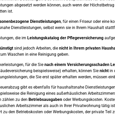
stungen abgesetzt werden können, auch wenn der Höchstbetrag f
ten ist.
sonenbezogene Dienstleistungen
, für einen Friseur oder eine 
nahe Dienstleistungen, selbst wenn sie in Ihrem Haushalt stattf
stungen, die im
Leistungskatalog der Pflegeversicherung
aufgel
ünstigt
sind jedoch Arbeiten, die
nicht in Ihrem privaten Hausha
um Waschen in eine Reinigung geben.
rleistungen, für die Sie
nach einem Versicherungsschaden Le
udeversicherung beispielsweise) erhalten, können Sie
nicht
in 
ungsleistungen, die Sie erst später erhalten werden, müssen ei
euerabzug gibt es ebenfalls für haushaltsnahe Dienstleistungen, 
spielsweise die Reinigung eines außerhäuslichen Arbeitszimmers
 zählen zu den
Betriebsausgaben
oder Werbungskosten. Kosten 
slichen Arbeitszimmer als auch in Ihrer Privatwohnung tätig is
rt zu den Betriebskosten oder Werbungskosten, der private Teil