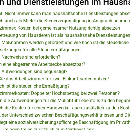
en und Dienstleistungen im Hausha
ht: Nicht immer kann man haushaltsnahe Dienstleistungen abse
ch auch als Mieter die Steuervergünstigung in Anspruch nehme
szimmer: Kosten bei gemeinsamer Nutzung richtig absetzen
etreuung von Haustieren ist als haushaltsnahe Dienstleistungen
 Maßnahmen werden gefördert und wie hoch ist die steuerlich
setzungen für alle Steuerermäßigungen
 Nachweise sind erforderlich?
ch eine abgetrennte Arbeitsecke absetzbar?
 Aufwendungen sind begünstigt?
ie das Arbeitszimmer für zwei Einkunftsarten nutzen!
ch ist die steuerliche Ermäßigung?
szimmerkosten: Doppelter Höchstbetrag bei zwei Personen?
n die Aufwendungen für die Müllabfuhr ebenfalls zu den begü
ch die Kosten für einen Handwerker auch zusätzlich zu den Kost
t der Unterschied zwischen Beschäftigungsverhältnissen und Di
iegt eine sozialversicherungspflichtige Beschäftigung im Privat
 Umlagen fallen zusätzlich zum Verdienst an?