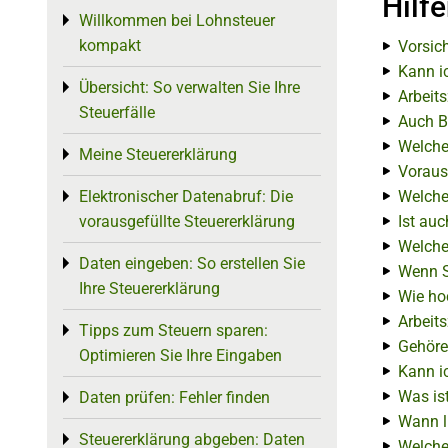
Hilf
Willkommen bei Lohnsteuer
Toggle menu
kompakt
Vorsic
Kann i
Übersicht: So verwalten Sie Ihre
Toggle menu
Arbeit
Steuerfälle
Auch B
Welche
Meine Steuererklärung
Toggle menu
Voraus
Elektronischer Datenabruf: Die
Welche
Toggle menu
vorausgefüllte Steuererklärung
Ist au
Welche
Daten eingeben: So erstellen Sie
Toggle menu
Wenn S
Ihre Steuererklärung
Wie ho
Arbeit
Tipps zum Steuern sparen:
Toggle menu
Gehöre
Optimieren Sie Ihre Eingaben
Kann i
Was is
Daten prüfen: Fehler finden
Toggle menu
Wann l
Steuererklärung abgeben: Daten
Toggle menu
Welche