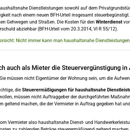
aushaltsnahe Dienstleistungen sowohl auf dem Privatgrundstück
igkeit nach einem neuen BFH-Urteil insgesamt steuerbegünstigt.
chen Gehwegen und Straßen. Die Kosten für den
Winterdienst
vor
rschuld abziehbar (BFH-Urteil vom 20.3.2014, VI R 55/12).
Vorsicht: Nicht immer kann man haushaltsnahe Dienstleistungen
ch auch als Mieter die Steuervergünstigung i
 Sie müssen nicht Eigentümer der Wohnung sein, um die Aufwe
ichtige, die
Steuerermäßigungen für haushaltsnahe Dienstleis
ollen, müssen nicht Auftraggeber der durchgeführten Maßnahm
n geltend machen, die der Vermieter in Auftrag gegeben hat un
om Vermieter also haushaltsnahe Dienst- und Handwerkerleistun
kosten zu zahlenden Beträge steuerermäßigend geltend machen,