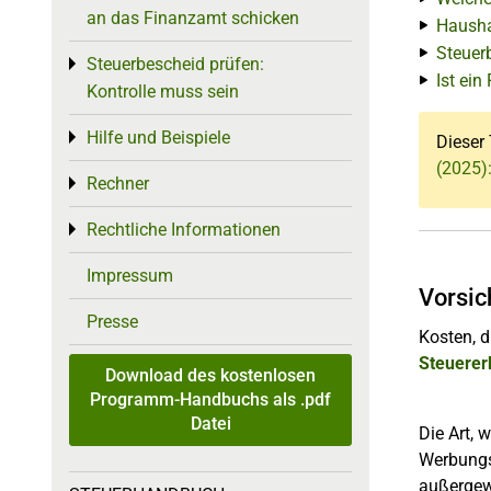
an das Finanzamt schicken
Hausha
Steuer
Steuerbescheid prüfen:
Toggle menu
Ist ein
Kontrolle muss sein
Hilfe und Beispiele
Toggle menu
Dieser 
(2025)
Rechner
Toggle menu
Rechtliche Informationen
Toggle menu
Impressum
Vorsic
Presse
Kosten, 
Steuerer
Download des kostenlosen
Programm-Handbuchs als .pdf
Datei
Die Art, 
Werbungs
außergewö