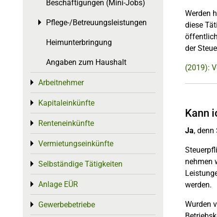
Beschäftigungen (Mini-Jobs)
Werden h
Pflege-/Betreuungsleistungen
Toggle menu
diese Tät
öffentli
Heimunterbringung
der Steue
Angaben zum Haushalt
(2019): 
Arbeitnehmer
Toggle menu
Kapitaleinkünfte
Toggle menu
Kann i
Renteneinkünfte
Toggle menu
Ja
, denn
Vermietungseinkünfte
Toggle menu
Steuerpfl
nehmen w
Selbständige Tätigkeiten
Toggle menu
Leistunge
Anlage EÜR
Toggle menu
werden.
Wurden v
Gewerbebetriebe
Toggle menu
Betriebs