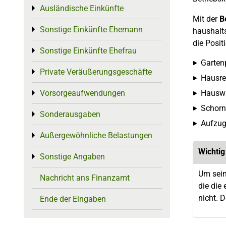
Ausländische Einkünfte
Toggle menu
Mit der
B
Sonstige Einkünfte Ehemann
Toggle menu
haushalts
die Posit
Sonstige Einkünfte Ehefrau
Toggle menu
Garten
Private Veräußerungsgeschäfte
Toggle menu
Hausre
Vorsorgeaufwendungen
Hauswa
Toggle menu
Schorn
Sonderausgaben
Toggle menu
Aufzug
Außergewöhnliche Belastungen
Toggle menu
Wichtig
Sonstige Angaben
Toggle menu
Um sein
Nachricht ans Finanzamt
die die
nicht. 
Ende der Eingaben