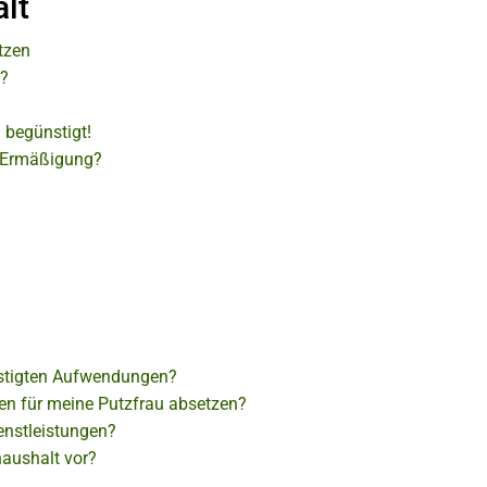
lt
tzen
n?
 begünstigt!
e Ermäßigung?
nstigten Aufwendungen?
en für meine Putzfrau absetzen?
enstleistungen?
haushalt vor?