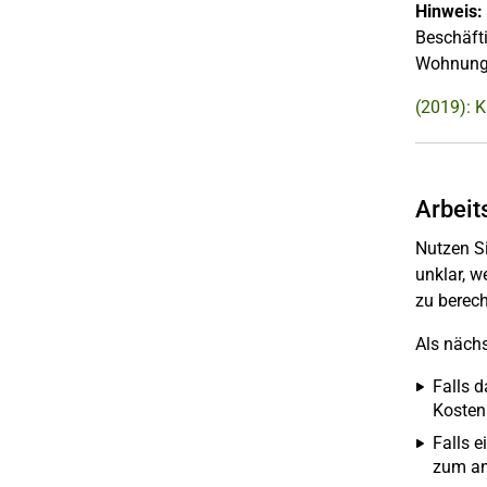
Hinweis:
Beschäfti
Wohnung 
(2019): 
Arbeit
Nutzen S
unklar, w
zu berec
Als nächs
Falls 
Kosten
Falls e
zum an