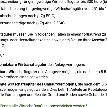
bschreibung für geringwertige Wirtschaftsgüter bis 800 Euro (bi
abschreibung für geringwertige Wirtschaftsgüter von 251 bis 1
abschreibungen nach § 7g EStG,
etzungsbeträge nach § 7g Abs. 2 EStG.
tsgüter müssen Sie in folgenden Fällen in einem fortlaufend z
ungs- oder Herstellungskosten sowie dem Datum ihrer Anschaffu
tG).
für
abnutzbare Wirtschaftsgüter
des Anlagevermögens,
bare Wirtschaftsgüter
des Anlagevermögens, die nach dem 5.5.2
bsvermögen eingelegt werden,
mte Wirtschaftsgüter des Umlaufvermögens
, die nach dem 5.5
svermögen eingelegt werden. Dies betrifft Anteile an Kapitalges
efte Forderungen und Rechte, Grund und Boden sowie Gebäude 
Müssen alle Wirtschaftsgüter abgeschrieben werden?