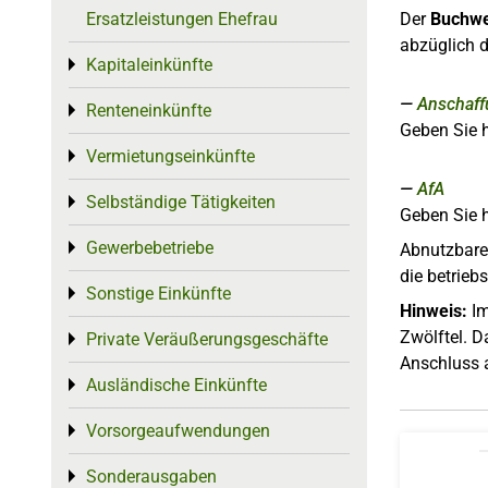
Der
Buchwe
Ersatzleistungen Ehefrau
abzüglich 
Kapitaleinkünfte
Toggle menu
Anschaff
Renteneinkünfte
Toggle menu
Geben Sie 
Vermietungseinkünfte
Toggle menu
AfA
Selbständige Tätigkeiten
Toggle menu
Geben Sie h
Gewerbebetriebe
Toggle menu
Abnutzbare 
die betrieb
Sonstige Einkünfte
Toggle menu
Hinweis:
Im
Zwölftel. D
Private Veräußerungsgeschäfte
Toggle menu
Anschluss 
Ausländische Einkünfte
Toggle menu
Vorsorgeaufwendungen
Toggle menu
Sonderausgaben
Toggle menu