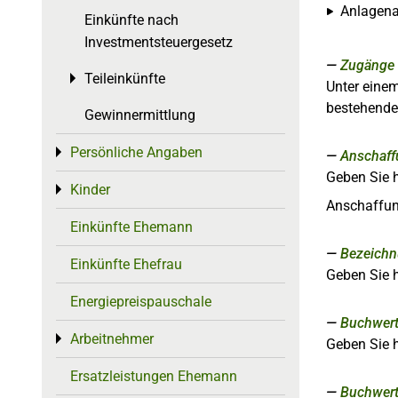
Anlagena
Einkünfte nach
Investmentsteuergesetz
Zugänge
Teileinkünfte
Toggle menu
Unter eine
bestehenden
Gewinnermittlung
Persönliche Angaben
Toggle menu
Anschaff
Geben Sie h
Kinder
Toggle menu
Anschaffung
Einkünfte Ehemann
Bezeich
Einkünfte Ehefrau
Geben Sie h
Energiepreispauschale
Buchwert
Arbeitnehmer
Toggle menu
Geben Sie 
Ersatzleistungen Ehemann
Buchwert