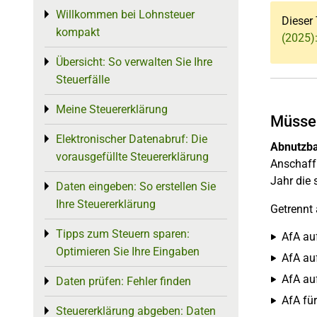
Willkommen bei Lohnsteuer
Toggle menu
Dieser 
kompakt
(2025)
Übersicht: So verwalten Sie Ihre
Toggle menu
Steuerfälle
Meine Steuererklärung
Toggle menu
Müssen
Elektronischer Datenabruf: Die
Toggle menu
Abnutzba
vorausgefüllte Steuererklärung
Anschaffu
Jahr die 
Daten eingeben: So erstellen Sie
Toggle menu
Ihre Steuererklärung
Getrennt
Tipps zum Steuern sparen:
Toggle menu
AfA au
Optimieren Sie Ihre Eingaben
AfA auf
AfA au
Daten prüfen: Fehler finden
Toggle menu
AfA fü
Steuererklärung abgeben: Daten
Toggle menu