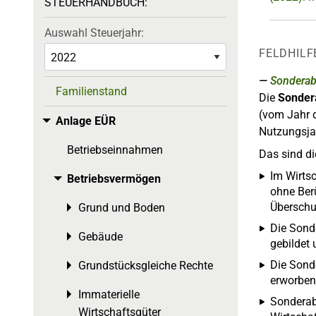
STEUERHANDBUCH:
Auswahl Steuerjahr:
FELDHILF
Sonderab
Familienstand
Die
Sonder
(vom Jahr d
Anlage EÜR
Toggle menu
Nutzungsjah
Betriebseinnahmen
Das sind d
Im Wirts
Betriebsvermögen
Toggle menu
ohne Ber
Überschus
Grund und Boden
Toggle menu
Die Sond
Gebäude
Toggle menu
gebildet
Die Sond
Grundstücksgleiche Rechte
Toggle menu
erworben
Immaterielle
Toggle menu
Sonderab
Wirtschaftsgüter