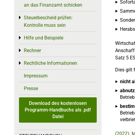
Soforta
an das Finanzamt schicken
Sammel
Steuerbescheid prüfen:
Toggle menu
Sonder
Kontrolle muss sein
Herabs
Hilfe und Beispiele
Toggle menu
Wirtschaf
Rechner
Anschaff
Toggle menu
Satz 5 ES
Rechtliche Informationen
Toggle menu
Dies gilt 
Impressum
nicht 
Presse
abnutz
Betrie
Download des kostenlosen
bestim
Programm-Handbuchs als .pdf
Betrieb
Datei
verbri
(2022): 