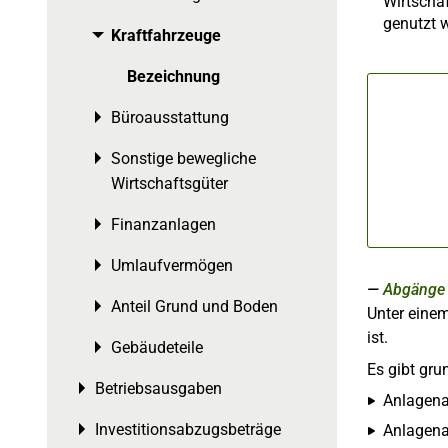
Wirtschaf
genutzt w
Kraftfahrzeuge
Toggle menu
Bezeichnung
Büroausstattung
Toggle menu
Sonstige bewegliche
Toggle menu
Wirtschaftsgüter
Finanzanlagen
Toggle menu
Umlaufvermögen
Toggle menu
Abgänge
Anteil Grund und Boden
Toggle menu
Unter eine
ist.
Gebäudeteile
Toggle menu
Es gibt gru
Betriebsausgaben
Toggle menu
Anlagena
Investitionsabzugsbeträge
Anlagenab
Toggle menu