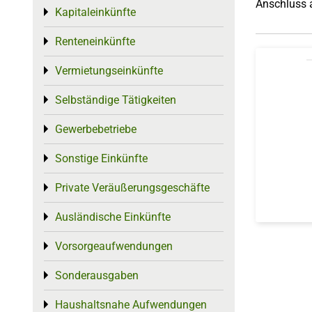
Anschluss 
Kapitaleinkünfte
Toggle menu
Renteneinkünfte
Toggle menu
Vermietungseinkünfte
Toggle menu
Selbständige Tätigkeiten
Toggle menu
Gewerbebetriebe
Toggle menu
Sonstige Einkünfte
Toggle menu
Private Veräußerungsgeschäfte
Toggle menu
Ausländische Einkünfte
Toggle menu
Vorsorgeaufwendungen
Toggle menu
Sonderausgaben
Toggle menu
Haushaltsnahe Aufwendungen
Toggle menu