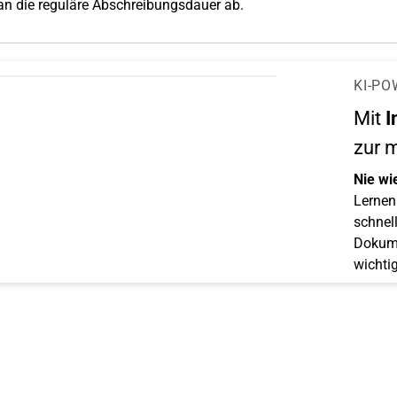
an die reguläre Abschreibungsdauer ab.
KI-PO
Mit
I
zur 
Nie wi
Lernen 
schnell
Dokume
wichti