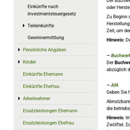
Der Buchwer
Einkünfte nach
oder Herst
Investmentsteuergesetz
Zu Beginn d
Herstellun
Teileinkünfte
Toggle menu
Zeit, um de
Gewinnermittlung
Hinweis:
De
Persönliche Angaben
Toggle menu
Buchwert
Kinder
Toggle menu
Der
Buchwe
abzüglich 
Einkünfte Ehemann
AfA
Einkünfte Ehefrau
Geben Sie h
Arbeitnehmer
Toggle menu
Abnutzbare 
die betrieb
Ersatzleistungen Ehemann
Hinweis:
Im
Ersatzleistungen Ehefrau
Zwölftel. D