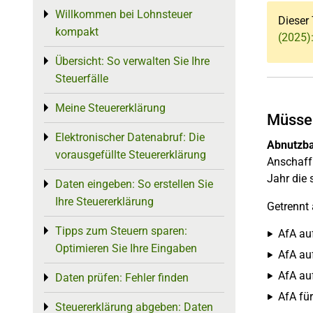
Willkommen bei Lohnsteuer
Toggle menu
Dieser 
kompakt
(2025)
Übersicht: So verwalten Sie Ihre
Toggle menu
Steuerfälle
Meine Steuererklärung
Toggle menu
Müssen
Elektronischer Datenabruf: Die
Toggle menu
Abnutzba
vorausgefüllte Steuererklärung
Anschaffu
Jahr die 
Daten eingeben: So erstellen Sie
Toggle menu
Ihre Steuererklärung
Getrennt
Tipps zum Steuern sparen:
Toggle menu
AfA au
Optimieren Sie Ihre Eingaben
AfA auf
AfA au
Daten prüfen: Fehler finden
Toggle menu
AfA fü
Steuererklärung abgeben: Daten
Toggle menu