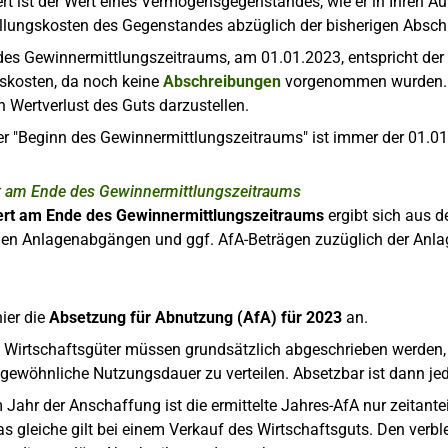
t ist der Wert eines Vermögensgegenstandes, wie er in Ihren Au
ellungskosten des Gegenstandes abzüglich der bisherigen Absch
es Gewinnermittlungszeitraums, am 01.01.2023, entspricht der
gskosten, da noch keine
Abschreibungen
vorgenommen wurden. A
n Wertverlust des Guts darzustellen.
r "Beginn des Gewinnermittlungszeitraums" ist immer der 01.01
 am Ende des Gewinnermittlungszeitraums
rt am Ende des Gewinnermittlungszeitraums
ergibt sich aus 
den Anlagenabgängen und ggf. AfA-Beträgen zuzüglich der Anl
ier die
Absetzung für Abnutzung (AfA) für 2023
an.
Wirtschaftsgüter müssen grundsätzlich abgeschrieben werden, d
sgewöhnliche Nutzungsdauer zu verteilen. Absetzbar ist dann je
 Jahr der Anschaffung ist die ermittelte Jahres-AfA nur zeitante
as gleiche gilt bei einem Verkauf des Wirtschaftsguts. Den ver