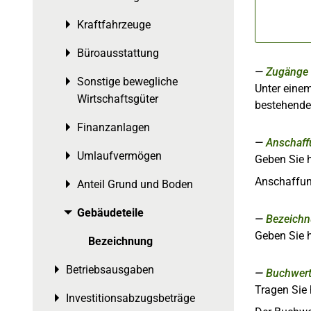
Kraftfahrzeuge
Toggle menu
Büroausstattung
Toggle menu
Zugänge
Sonstige bewegliche
Toggle menu
Unter eine
Wirtschaftsgüter
bestehenden
Finanzanlagen
Toggle menu
Anschaff
Umlaufvermögen
Toggle menu
Geben Sie h
Anschaffung
Anteil Grund und Boden
Toggle menu
Gebäudeteile
Toggle menu
Bezeich
Geben Sie h
Bezeichnung
Betriebsausgaben
Toggle menu
Buchwert
Tragen Sie 
Investitionsabzugsbeträge
Toggle menu