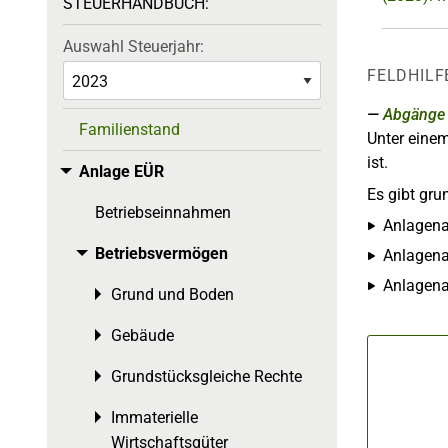
STEUERHANDBUCH:
Auswahl Steuerjahr:
FELDHILF
Abgänge
Familienstand
Unter eine
ist.
Anlage EÜR
Toggle menu
Es gibt gru
Betriebseinnahmen
Anlagena
Betriebsvermögen
Toggle menu
Anlagenab
Anlagena
Grund und Boden
Toggle menu
Gebäude
Toggle menu
Grundstücksgleiche Rechte
Toggle menu
Immaterielle
Toggle menu
Wirtschaftsgüter