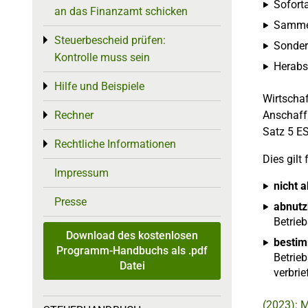
Soforta
an das Finanzamt schicken
Sammel
Steuerbescheid prüfen:
Toggle menu
Sonder
Kontrolle muss sein
Herabs
Hilfe und Beispiele
Toggle menu
Wirtschaf
Rechner
Anschaff
Toggle menu
Satz 5 ES
Rechtliche Informationen
Toggle menu
Dies gilt 
Impressum
nicht 
Presse
abnutz
Betrie
Download des kostenlosen
bestim
Programm-Handbuchs als .pdf
Betrieb
Datei
verbri
(2023): 