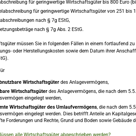
bschreibung für geringwertige Wirtschaftsgüter bis 800 Euro (bi
abschreibung für geringwertige Wirtschaftsgüter von 251 bis 1
abschreibungen nach § 7g EStG,
etzungsbeträge nach § 7g Abs. 2 EStG.
tsgüter müssen Sie in folgenden Fällen in einem fortlaufend z
ungs- oder Herstellungskosten sowie dem Datum ihrer Anschaffu
tG).
für
abnutzbare Wirtschaftsgüter
des Anlagevermögens,
bare Wirtschaftsgüter
des Anlagevermögens, die nach dem 5.5.2
bsvermögen eingelegt werden,
mte Wirtschaftsgüter des Umlaufvermögens
, die nach dem 5.5
svermögen eingelegt werden. Dies betrifft Anteile an Kapitalges
efte Forderungen und Rechte, Grund und Boden sowie Gebäude 
Müssen alle Wirtschaftsgüter abgeschrieben werden?