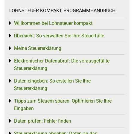
LOHNSTEUER KOMPAKT PROGRAMMHANDBUCH:
Willkommen bei Lohnsteuer kompakt
Toggle menu
Übersicht: So verwalten Sie Ihre Steuerfälle
Toggle menu
Meine Steuererklärung
Toggle menu
Elektronischer Datenabruf: Die vorausgefüllte
Toggle menu
Steuererklärung
Daten eingeben: So erstellen Sie Ihre
Toggle menu
Steuererklärung
Tipps zum Steuern sparen: Optimieren Sie Ihre
Toggle menu
Eingaben
Daten prüfen: Fehler finden
Toggle menu
Steuererklärung abgeben: Daten an das
Toggle menu