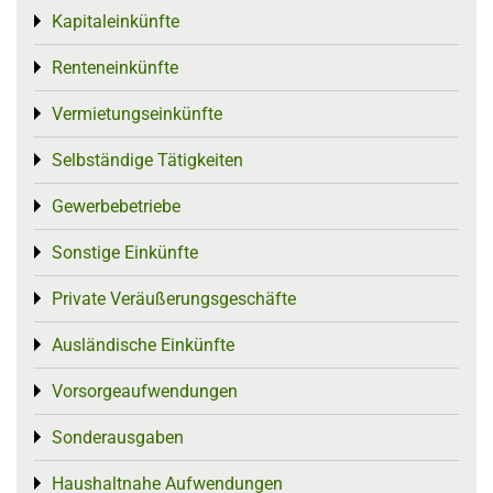
Kapitaleinkünfte
Toggle menu
Renteneinkünfte
Toggle menu
Vermietungseinkünfte
Toggle menu
Selbständige Tätigkeiten
Toggle menu
Gewerbebetriebe
Toggle menu
Sonstige Einkünfte
Toggle menu
Private Veräußerungsgeschäfte
Toggle menu
Ausländische Einkünfte
Toggle menu
Vorsorgeaufwendungen
Toggle menu
Sonderausgaben
Toggle menu
Haushaltnahe Aufwendungen
Toggle menu