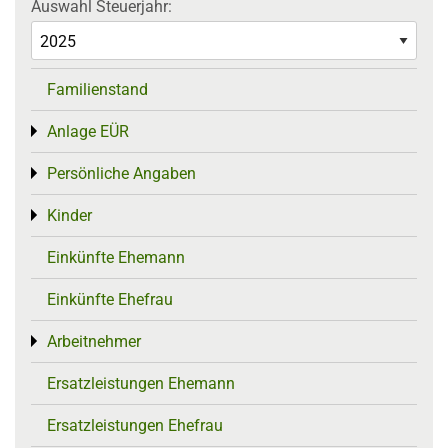
Auswahl Steuerjahr:
Familienstand
Anlage EÜR
Toggle menu
Persönliche Angaben
Toggle menu
Kinder
Toggle menu
Einkünfte Ehemann
Einkünfte Ehefrau
Arbeitnehmer
Toggle menu
Ersatzleistungen Ehemann
Ersatzleistungen Ehefrau