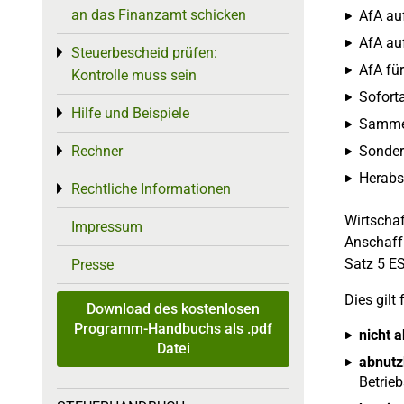
an das Finanzamt schicken
AfA auf
AfA au
Steuerbescheid prüfen:
Toggle menu
AfA fü
Kontrolle muss sein
Soforta
Hilfe und Beispiele
Toggle menu
Sammel
Sonder
Rechner
Toggle menu
Herabs
Rechtliche Informationen
Toggle menu
Wirtschaf
Impressum
Anschaff
Satz 5 ES
Presse
Dies gilt 
Download des kostenlosen
Programm-Handbuchs als .pdf
nicht 
Datei
abnutz
Betrie