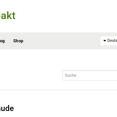
akt
Deuts
log
Shop
äude