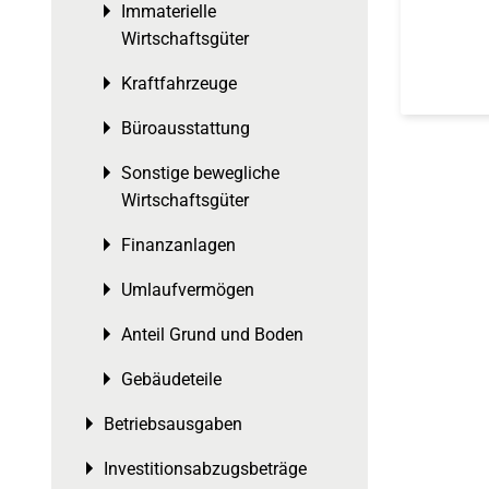
Immaterielle
Toggle menu
Wirtschaftsgüter
Kraftfahrzeuge
Toggle menu
Büroausstattung
Toggle menu
Sonstige bewegliche
Toggle menu
Wirtschaftsgüter
Finanzanlagen
Toggle menu
Umlaufvermögen
Toggle menu
Anteil Grund und Boden
Toggle menu
Gebäudeteile
Toggle menu
Betriebsausgaben
Toggle menu
Investitionsabzugsbeträge
Toggle menu