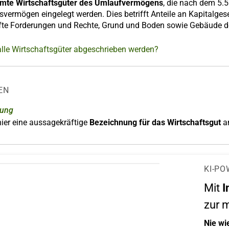
mte Wirtschaftsgüter des Umlaufvermögens
, die nach dem 5.5
svermögen eingelegt werden. Dies betrifft Anteile an Kapitalges
efte Forderungen und Rechte, Grund und Boden sowie Gebäude 
lle Wirtschaftsgüter abgeschrieben werden?
EN
nung
ier eine aussagekräftige
Bezeichnung für das Wirtschaftsgut
a
KI-PO
Mit
I
zur 
Nie wi