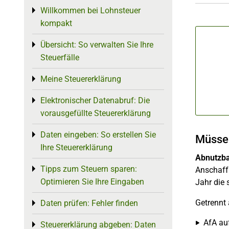
Willkommen bei Lohnsteuer
Toggle menu
kompakt
Übersicht: So verwalten Sie Ihre
Toggle menu
Steuerfälle
Meine Steuererklärung
Toggle menu
Elektronischer Datenabruf: Die
Toggle menu
vorausgefüllte Steuererklärung
Daten eingeben: So erstellen Sie
Toggle menu
Müssen
Ihre Steuererklärung
Abnutzba
Tipps zum Steuern sparen:
Toggle menu
Anschaffu
Optimieren Sie Ihre Eingaben
Jahr die 
Getrennt
Daten prüfen: Fehler finden
Toggle menu
AfA au
Steuererklärung abgeben: Daten
Toggle menu