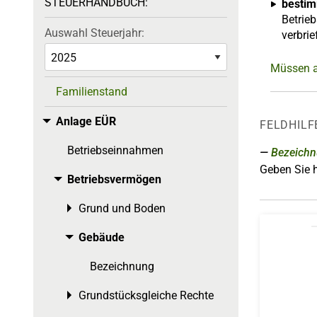
STEUERHANDBUCH:
bestim
Betrieb
Auswahl Steuerjahr:
verbri
Müssen a
Familienstand
Anlage EÜR
Toggle menu
FELDHILF
Betriebseinnahmen
Bezeich
Geben Sie h
Betriebsvermögen
Toggle menu
Grund und Boden
Toggle menu
Gebäude
Toggle menu
Bezeichnung
Grundstücksgleiche Rechte
Toggle menu