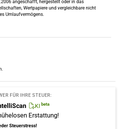
.2006 angeschafft, hergestellt oder in das
ellschaften, Wertpapiere und vergleichbare nicht
des Umlaufvermögens.
n.
WER FÜR IHRE STEUER:
beta
ntelliScan
KI
mühelosen Erstattung!
eder Steuerstress!