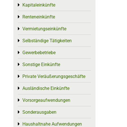
Kapitaleinkünfte
Toggle menu
Renteneinkünfte
Toggle menu
Vermietungseinkünfte
Toggle menu
Selbständige Tätigkeiten
Toggle menu
Gewerbebetriebe
Toggle menu
Sonstige Einkünfte
Toggle menu
Private Veräußerungsgeschäfte
Toggle menu
Ausländische Einkünfte
Toggle menu
Vorsorgeaufwendungen
Toggle menu
Sonderausgaben
Toggle menu
Haushaltnahe Aufwendungen
Toggle menu