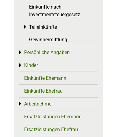
Einkünfte nach
Investmentsteuergesetz
Teileinkünfte
Toggle menu
Gewinnermittlung
Persönliche Angaben
Toggle menu
Kinder
Toggle menu
Einkünfte Ehemann
Einkünfte Ehefrau
Arbeitnehmer
Toggle menu
Ersatzleistungen Ehemann
Ersatzleistungen Ehefrau