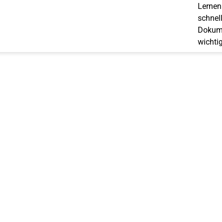
Lernen 
schnell
Dokume
wichti