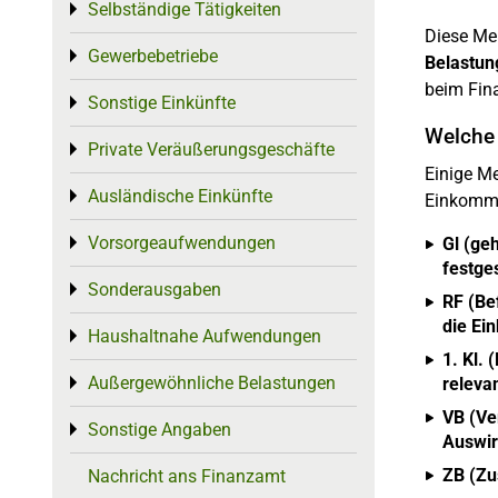
Selbständige Tätigkeiten
Toggle menu
Diese Me
Gewerbebetriebe
Toggle menu
Belastun
beim Fina
Sonstige Einkünfte
Toggle menu
Welche 
Private Veräußerungsgeschäfte
Toggle menu
Einige M
Ausländische Einkünfte
Toggle menu
Einkomme
Vorsorgeaufwendungen
Toggle menu
Gl (geh
festge
Sonderausgaben
Toggle menu
RF (Be
die Ei
Haushaltnahe Aufwendungen
Toggle menu
1. Kl.
Außergewöhnliche Belastungen
Toggle menu
releva
VB (Ve
Sonstige Angaben
Toggle menu
Auswi
ZB (Zu
Nachricht ans Finanzamt