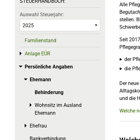
STEUERHANDBUCH:
Alle Pfle
Begutacht
Auswahl Steuerjahr:
stellen. 
Schwerbe
Seit 2017
Familienstand
Pflegegr
Anlage EÜR
Toggle menu
der Pf
Persönliche Angaben
Toggle menu
die Pf
Ehemann
Toggle menu
Der neue 
Alltagsko
Behinderung
und die Hä
Wohnsitz im Ausland
Toggle menu
Welche ne
Ehemann
Ehefrau
Toggle menu
Bankverbindung