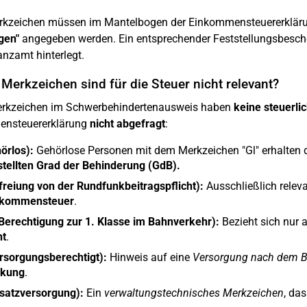
rkzeichen müssen im Mantelbogen der Einkommensteuererkläru
gen"
angegeben werden. Ein entsprechender Feststellungsbesche
nzamt hinterlegt.
Merkzeichen sind für die Steuer nicht relevant?
erkzeichen im Schwerbehindertenausweis haben
keine steuerl
nsteuererklärung
nicht abgefragt
:
örlos):
Gehörlose Personen mit dem Merkzeichen "Gl" erhalten
stellten Grad der Behinderung (GdB).
freiung von der Rundfunkbeitragspflicht):
Ausschließlich relev
nkommensteuer
.
 (Berechtigung zur 1. Klasse im Bahnverkehr):
Bezieht sich nur 
nt
.
rsorgungsberechtigt):
Hinweis auf eine
Versorgung nach dem 
rkung
.
satzversorgung):
Ein
verwaltungstechnisches Merkzeichen
, da