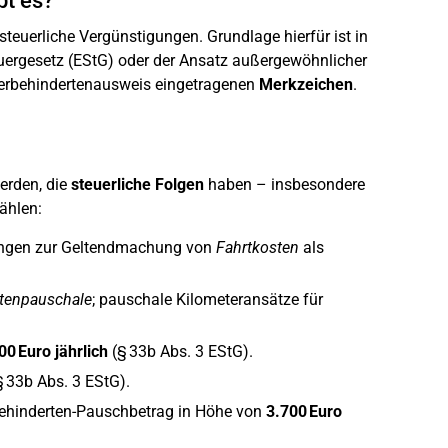
bt es?
euerliche Vergünstigungen. Grundlage hierfür ist in
ergesetz (EStG) oder der Ansatz außergewöhnlicher
werbehindertenausweis eingetragenen
Merkzeichen
.
erden, die
steuerliche Folgen
haben – insbesondere
ählen:
ungen zur Geltendmachung von
Fahrtkosten
als
stenpauschale
; pauschale Kilometeransätze für
00 Euro jährlich
(§ 33b Abs. 3 EStG).
 33b Abs. 3 EStG).
ehinderten-Pauschbetrag in Höhe von
3.700 Euro