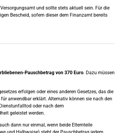
ersorgungsamt und sollte stets aktuell sein. Für die
tigen Bescheid, sofern dieser dem Finanzamt bereits
erbliebenen-Pauschbetrag von 370 Euro
. Dazu müssen
etzes erfolgen oder eines anderen Gesetzes, das die
r anwendbar erklärt. Alternativ können sie nach den
 Dienstunfalltod oder nach dem
eit geleistet werden.
uch dann nur einmal, wenn beide Elternteile
Witwe und Halbwaise) steht der Pauschbetrag jedem