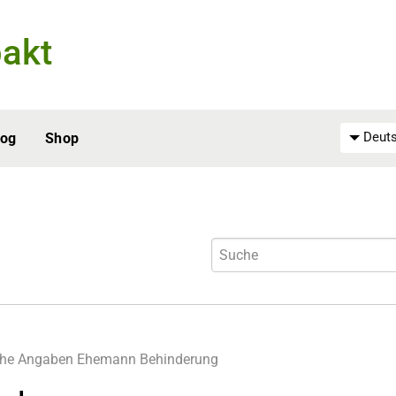
akt
Deuts
log
Shop
che Angaben
Ehemann
Behinderung