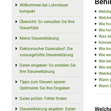
Behi
Willkommen bei Lohnsteuer
Toggle menu
kompakt
Welche
Welche
Übersicht: So verwalten Sie Ihre
Toggle menu
Wie ho
Steuerfälle
Wie ho
Was si
Meine Steuererklärung
Toggle menu
Können
Elektronischer Datenabruf: Die
Wie ho
Toggle menu
vorausgefüllte Steuererklärung
Wie we
Wer be
Daten eingeben: So erstellen Sie
Toggle menu
Wie wi
Ihre Steuererklärung
Welche
Wann gi
Tipps zum Steuern sparen:
Toggle menu
Wann li
Optimieren Sie Ihre Eingaben
Daten prüfen: Fehler finden
Toggle menu
Welche
Steuererklärung abgeben: Daten
Toggle menu