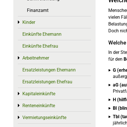
Welche
Finanzamt
Menschen
vielen F
Kinder
Toggle menu
Belastun
Doch nich
Einkünfte Ehemann
Welche 
Einkünfte Ehefrau
In der St
Arbeitnehmer
Toggle menu
für den
B
Ersatzleistungen Ehemann
G (erh
außerg
Ersatzleistungen Ehefrau
aG (au
Privat
Kapitaleinkünfte
Toggle menu
H (hilf
Renteneinkünfte
Toggle menu
Bl (bli
Tbl (ta
Vermietungseinkünfte
Toggle menu
jährlich