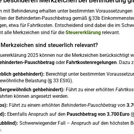
 besonderen Merkzeichen bei Behinderung gi
 mit Behinderung erhalten unter bestimmten Voraussetzungen st
ällen der Behinderten-Pauschbetrag gemäß § 33b Einkommensteu
gen, etwa für Fahrtkosten. Entscheidend sind dabei die im Sch
t alle Merkzeichen sind für die
Steuererklärung
relevant.
Merkzeichen sind steuerlich relevant?
euererklärung 2025 können nur die Merkzeichen berücksichtigt w
ehinderten-Pauschbetrag
oder
Fahrtkostenregelungen
. Dazu z
eblich gehbehindert):
Berechtigt unter bestimmten Voraussetz
ewöhnliche Belastung (§ 33 EStG).
ßergewöhnlich gehbehindert):
Führt zu einer
erhöhten Fahrtko
fahrten können angesetzt werden.
los):
Führt zu einem
erhöhten Behinderten-Pauschbetrag
von
3.7
nd):
Ebenfalls Anspruch auf den
Pauschbetrag von 3.700 Euro
(§
ubblind):
Schwerwiegender Fall – Anspruch auf den höchsten B
.