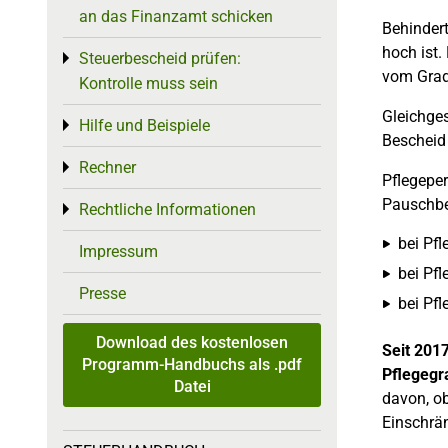
an das Finanzamt schicken
Behinder
hoch ist.
Steuerbescheid prüfen:
Toggle menu
vom Grad
Kontrolle muss sein
Gleichges
Hilfe und Beispiele
Toggle menu
Bescheid 
Rechner
Toggle menu
Pflegepe
Pauschbe
Rechtliche Informationen
Toggle menu
bei Pfl
Impressum
bei Pfl
Presse
bei Pfl
Download des kostenlosen
Seit 201
Programm-Handbuchs als .pdf
Pflegegr
Datei
davon, ob
Einschrän