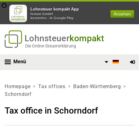
×
Lohnsteuer kompakt App
Ansehen
forium GmbH
kostenlos - In Google Play
Lohnsteuer
kompakt
Die Online-Steuererklärung
Menü
Homepage
Tax offices
Baden-Württemberg
Schorndorf
Tax office in Schorndorf