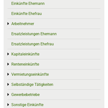
Einkünfte Ehemann
Einkünfte Ehefrau
Arbeitnehmer
Toggle menu
Ersatzleistungen Ehemann
Ersatzleistungen Ehefrau
Kapitaleinkünfte
Toggle menu
Renteneinkünfte
Toggle menu
Vermietungseinkünfte
Toggle menu
Selbständige Tätigkeiten
Toggle menu
Gewerbebetriebe
Toggle menu
Sonstige Einkünfte
Toggle menu