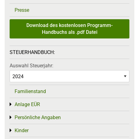
Presse
Download des kostenlosen Programm-
Handbuchs als .pdf Datei
STEUERHANDBUCH:
Auswahl Steuerjahr:
Familienstand
Anlage EÜR
Toggle menu
Persönliche Angaben
Toggle menu
Kinder
Toggle menu