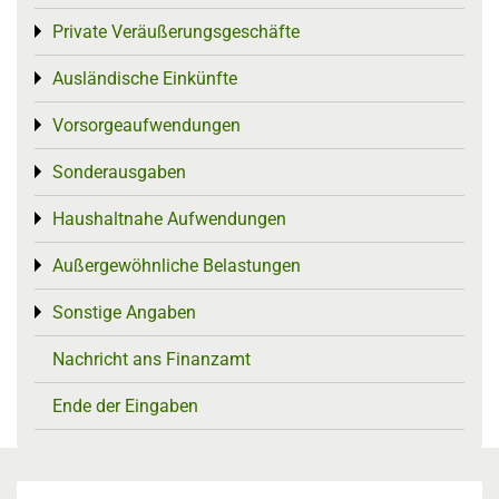
Private Veräußerungsgeschäfte
Toggle menu
Ausländische Einkünfte
Toggle menu
Vorsorgeaufwendungen
Toggle menu
Sonderausgaben
Toggle menu
Haushaltnahe Aufwendungen
Toggle menu
Außergewöhnliche Belastungen
Toggle menu
Sonstige Angaben
Toggle menu
Nachricht ans Finanzamt
Ende der Eingaben