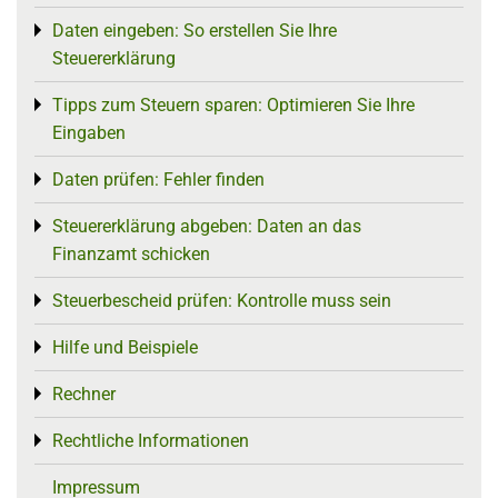
Daten eingeben: So erstellen Sie Ihre
Toggle menu
Steuererklärung
Tipps zum Steuern sparen: Optimieren Sie Ihre
Toggle menu
Eingaben
Daten prüfen: Fehler finden
Toggle menu
Steuererklärung abgeben: Daten an das
Toggle menu
Finanzamt schicken
Steuerbescheid prüfen: Kontrolle muss sein
Toggle menu
Hilfe und Beispiele
Toggle menu
Rechner
Toggle menu
Rechtliche Informationen
Toggle menu
Impressum