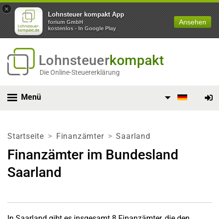
×
Lohnsteuer kompakt App
Ansehen
forium GmbH
kostenlos - In Google Play
Lohnsteuer
kompakt
Die Online-Steuererklärung
Menü
Startseite
Finanzämter
Saarland
Finanzämter im Bundesland
Saarland
In Saarland gibt es insgesamt 8 Finanzämter, die den