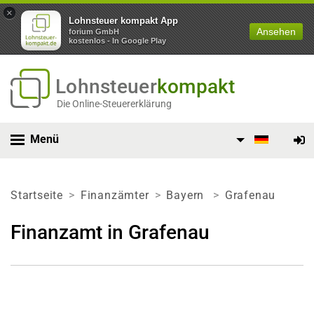
×
Lohnsteuer kompakt App
Ansehen
forium GmbH
kostenlos - In Google Play
Lohnsteuer
kompakt
Die Online-Steuererklärung
Menü
Startseite
Finanzämter
Bayern
Grafenau
Finanzamt in Grafenau