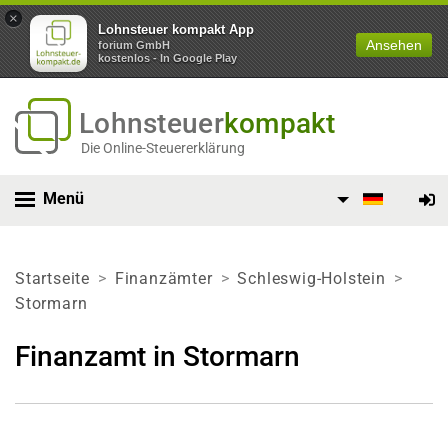
×
Lohnsteuer kompakt App
Ansehen
forium GmbH
kostenlos - In Google Play
Lohnsteuer
kompakt
Die Online-Steuererklärung
Menü
Startseite
Finanzämter
Schleswig-Holstein
Stormarn
Finanzamt in Stormarn