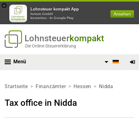
×
Lohnsteuer kompakt App
Ansehen
forium GmbH
kostenlos - In Google Play
Lohnsteuer
kompakt
Die Online-Steuererklärung
Menü
Startseite
Finanzämter
Hessen
Nidda
Tax office in Nidda