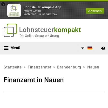
×
Lohnsteuer kompakt App
Ansehen
forium GmbH
kostenlos - In Google Play
Lohnsteuer
kompakt
Die Online-Steuererklärung
Menü
Startseite
Finanzämter
Brandenburg
Nauen
Finanzamt in Nauen