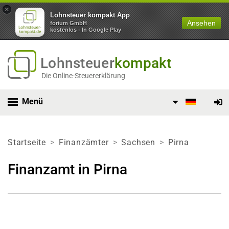
×
Lohnsteuer kompakt App
Ansehen
forium GmbH
kostenlos - In Google Play
Lohnsteuer
kompakt
Die Online-Steuererklärung
Menü
Startseite
Finanzämter
Sachsen
Pirna
Finanzamt in Pirna