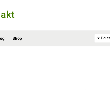
akt
Deuts
log
Shop