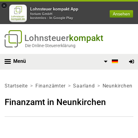
×
Lohnsteuer kompakt App
Ansehen
forium GmbH
kostenlos - In Google Play
Lohnsteuer
kompakt
Die Online-Steuererklärung
Menü
Startseite
Finanzämter
Saarland
Neunkirchen
Finanzamt in Neunkirchen