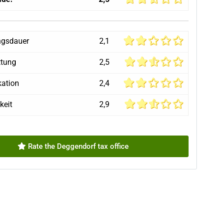
ngsdauer
2,1
ttung
2,5
ation
2,4
keit
2,9
Rate the Deggendorf tax office