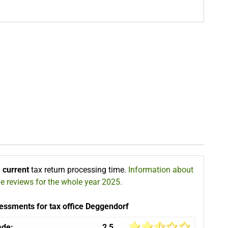
∅
current
tax return processing time.
Information about
he reviews for the whole year 2025.
essments for tax office Deggendorf
ade:
2,5