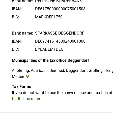
Bank name:
DEUTSCHE BUNDESBANK
IBAN:
DE61750000000075001508
BIC:
MARKDEF1750
Bank name:
SPARKASSE DEGGENDORF
IBAN:
DE89741514500240001008
BIC:
BYLADEM1DEG
Municipalities of the tax office Deggendorf
Aholming, Auerbach, Bernried, Deggendorf, Grafling, Heng
Metten
Tax Forms
If you do not want to use the convenience and tax tips o
for the tax return
.