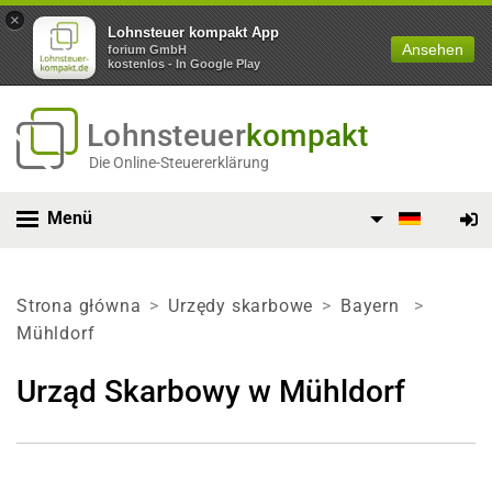
×
Lohnsteuer kompakt App
Ansehen
forium GmbH
kostenlos - In Google Play
Lohnsteuer
kompakt
Die Online-Steuererklärung
Menü
Strona główna
Urzędy skarbowe
Bayern
Mühldorf
Urząd Skarbowy w Mühldorf