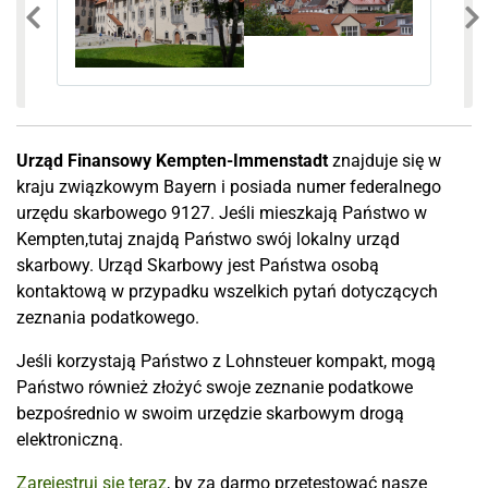
poprzedni obraz
n
Urząd Finansowy Kempten-Immenstadt
znajduje się w
kraju związkowym Bayern i posiada numer federalnego
urzędu skarbowego 9127. Jeśli mieszkają Państwo w
Kempten,tutaj znajdą Państwo swój lokalny urząd
skarbowy. Urząd Skarbowy jest Państwa osobą
kontaktową w przypadku wszelkich pytań dotyczących
zeznania podatkowego.
Jeśli korzystają Państwo z Lohnsteuer kompakt, mogą
Państwo również złożyć swoje zeznanie podatkowe
bezpośrednio w swoim urzędzie skarbowym drogą
elektroniczną.
Zarejestruj się teraz
, by za darmo przetestować nasze