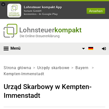
×
Lohnsteuer kompakt App
Ansehen
forium GmbH
kostenlos - In Google Play
Lohnsteuer
kompakt
Die Online-Steuererklärung
Menü
Strona główna
Urzędy skarbowe
Bayern
Kempten-Immenstadt
Urząd Skarbowy w Kempten-
Immenstadt