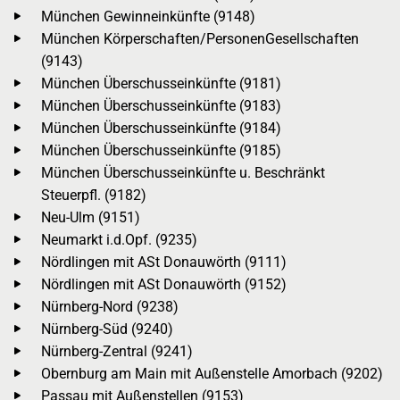
München Gewinneinkünfte (9148)
München Körperschaften/PersonenGesellschaften
(9143)
München Überschusseinkünfte (9181)
München Überschusseinkünfte (9183)
München Überschusseinkünfte (9184)
München Überschusseinkünfte (9185)
München Überschusseinkünfte u. Beschränkt
Steuerpfl. (9182)
Neu-Ulm (9151)
Neumarkt i.d.Opf. (9235)
Nördlingen mit ASt Donauwörth (9111)
Nördlingen mit ASt Donauwörth (9152)
Nürnberg-Nord (9238)
Nürnberg-Süd (9240)
Nürnberg-Zentral (9241)
Obernburg am Main mit Außenstelle Amorbach (9202)
Passau mit Außenstellen (9153)